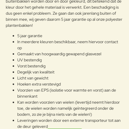
buitenbakken worden door en door gekleurd, dit betekend dat de
kleur door het gehele materiaal is verwerkt. Een beschadiging is
dus geen enkel probleem. Ze gaan dan ook jarenlang buiten of
Note:
HTML-code wordt niet vertaald!
binnen mee, wij geven daarom 5 jaar garantie op al onze polyester
Waarderin
Slecht
Goed
plantenbakken!
Waardering:
g:
5 jaar garantie
In meerdere kleuren beschikbaar, neem hiervoor contact
Verder
op
Gemaakt van hoogwaardig gewapend glasvezel
UV bestendig
Vorst bestendig
Degelijk van kwaliteit
Licht van gewicht
Hoeken extra verstevigd
Voorzien van EPS (isolatie voor warmte en vorst) aan de
binnenkant
Kan worden voorzien van wielen (levertijd neemt hierdoor
toe, de wielen worden namelijk geïntegreerd onder de
bodem, zo zie je bijna niets van de wielen!)
Leveringen worden door een externe transporteur tot aan
de deur geleverd