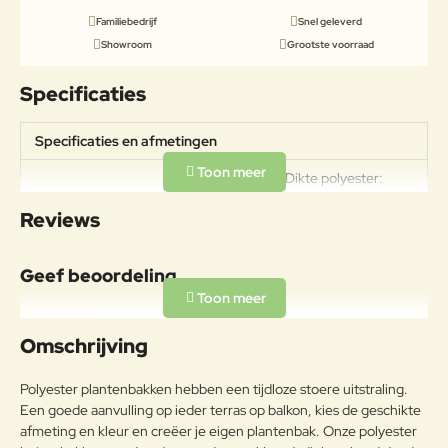
Familiebedrijf
Snel geleverd
Showroom
Grootste voorraad
Specificaties
Specificaties en afmetingen
Gewicht: 14kg Dikte polyester:
Specificaties
3mm Polyester door en door
Reviews
gekleurd
Geef beoordeling
Uw naam:
Omschrijving
Opmerkin
Polyester plantenbakken hebben een tijdloze stoere uitstraling.
g:
Een goede aanvulling op ieder terras op balkon, kies de geschikte
afmeting en kleur en creëer je eigen plantenbak. Onze polyester