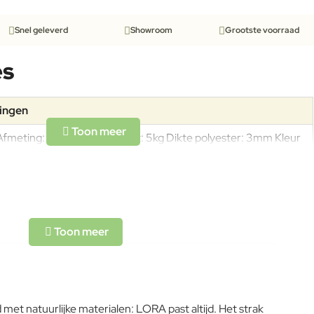
Snel geleverd
Showroom
Grootste voorraad
es
tingen
Afmeting: 50x50cm Gewicht: 5kg Dikte polyester: 3mm Kleur
door het gehele polyester verwerkt
met natuurlijke materialen: LORA past altijd. Het strak