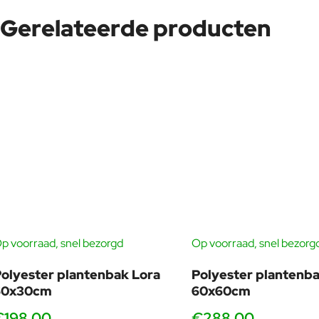
Gerelateerde producten
p voorraad, snel bezorgd
Op voorraad, snel bezorg
olyester plantenbak Lora
Polyester plantenba
60x30cm
60x60cm
€198,00
€288,00