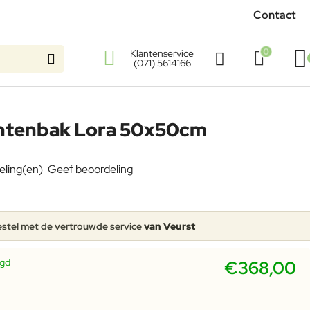
Contact
0
Klantenservice
(071) 5614166
antenbak Lora 50x50cm
eling(en)
Geef beoordeling
stel met de vertrouwde service
van Veurst
rgd
€368,00