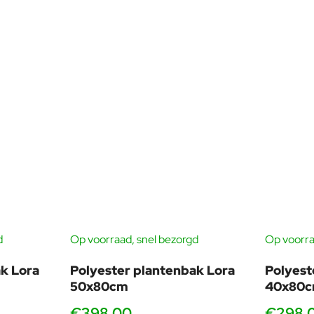
d
Op voorraad, snel bezorgd
Op voorra
k Lora
Polyester plantenbak Lora
Polyest
50x80cm
40x80
€398,00
€298,