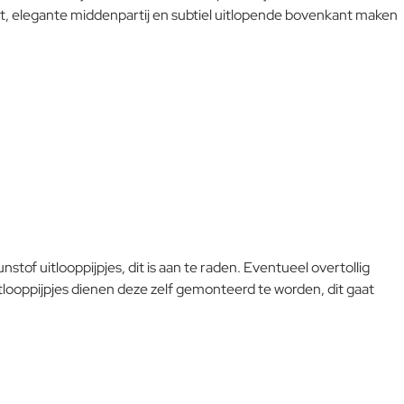
t, elegante middenpartij en subtiel uitlopende bovenkant maken
L-code wordt niet vertaald!
Goed
tof uitlooppijpjes, dit is aan te raden. Eventueel overtollig
itlooppijpjes dienen deze zelf gemonteerd te worden, dit gaat