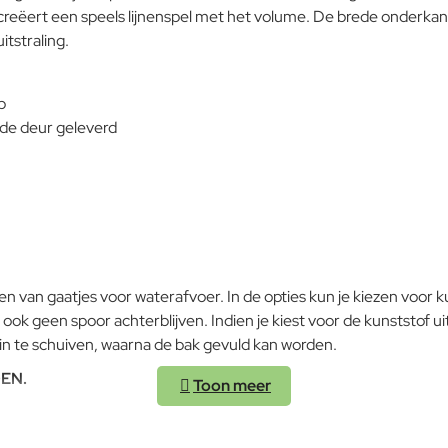
reëert een speels lijnenspel met het volume. De brede onderkan
tstraling.
Note:
HTM
p
Waardering:
Slecht
Waardering:
 de deur geleverd
Verder
 van gaatjes voor waterafvoer. In de opties kun je kiezen voor kuns
ook geen spoor achterblijven. Indien je kiest voor de kunststof u
in te schuiven, waarna de bak gevuld kan worden.
EN.