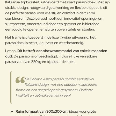
weersomstandigheden te
Italiaanse topkwaliteit, uitgevoerd met zwart parasoldoek. Met zijn
weerstaan en met poeder gelakt.
strakke design, hoogwaardige afwerking en flexibele opties is dit
de perfecte parasol voor wie stijl en comfort in de tuin wil
Onderhoudsadvies
combineren. Deze parasol heeft een innovatief openings- en
Note:
HTML-code wordt niet vertaald!
sluitsysteem, ondersteund door een gasveer en is hierdoor
Om het product lange tijd in
eenvoudig te openen en sluiten boven tafels en stoelen.
Waarderin
uitstekende staat te houden, raden
Slecht
Goed
Waardering:
g:
we aan om het correct en
Het frame is uitgevoerd in de luxe
Timber
uitvoering, het
regelmatig te reinigen. Verricht de
parasoldoek is zwart, kleurvast en weerbestendig.
reiniging vaker op plaatsen die
Verder
door een grote vochtigheid of een
Let op:
Dit betreft een showroommodel van enkele maanden
zeeklimaat worden gekenmerkt.
oud.
De parasol is onbeschadigd, inclusief luxe verrijdbare
Het wordt aanbevolen om de
parasolvoet van 220kg en bijpassende hoes.
oppervlakken met een zachte doek
en met water of neutrale
reinigingsmiddelen te reinigen. De
De Scolaro Astro parasol combineert stijlvol
Aluminium
langdurige en continue
Italiaans design met een duurzaam aluminium
blootstelling aan intense uv-
frame en een soepel openingssysteem. Perfecte
straling of aan erg lage
kwaliteit en gebruiksgemak in één!
temperaturen kunnen de originele
eigenschappen van de mooie
gekleurde polyestercoating
Ruim formaat van 300x300 cm
: ideaal voor grote
worden aangetast. We raden aan