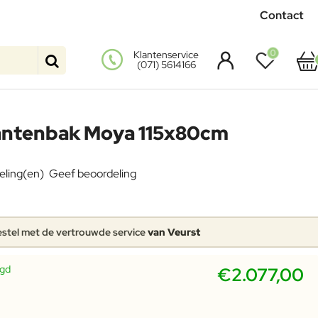
Contact
0
Klantenservice
(071) 5614166
antenbak Moya 115x80cm
eling(en)
Geef beoordeling
stel met de vertrouwde service
van Veurst
rgd
€2.077,00