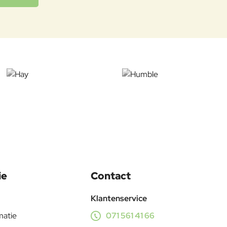
ie
Contact
Klantenservice
matie
071 561 41 66