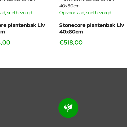
ad, snel bezorgd
Op voorraad, snel bezorgd
re plantenbak Liv
Stonecore plantenbak Liv
cm
40x80cm
3,00
€518,00