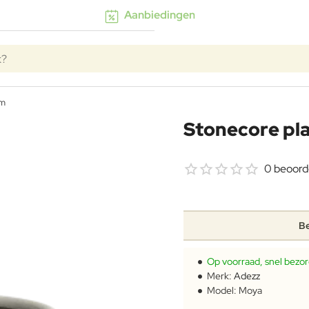
Aanbiedingen
k?
cm
Stonecore pl
0 beoord
Be
Op voorraad, snel bezo
Merk:
Adezz
Model:
Moya