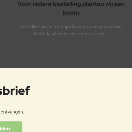
Voor iedere bestelling planten wij een
boom
Van Eikenboom tot Appelboom, samen maken we
Nederland weer een beetje groener.
sbrief
e ontvangen.
lden