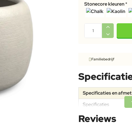
Stonecore kleuren
Familiebedrijf
Specificati
Specificaties en afme
Specificaties
Reviews