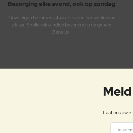
Bezorging elke avond, ook op zondag
Onze eigen bezorgers staan 7-dagen per week voor
u klaar. Snelle vakkundige bezorging in de gehele
Benelux.
Meld 
Laat ons uw e-
Jouw emai