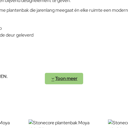
n blijvend designelement te geven.
me plantenbak die jarenlang meegaat én elke ruimte een moderne
p
 de deur geleverd
EN.