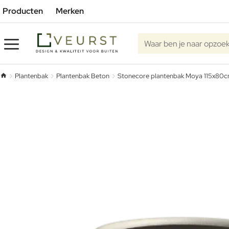
Producten
Merken
Waar ben je naar opzoe
Plantenbak
Plantenbak Beton
Stonecore plantenbak Moya 115x80
home