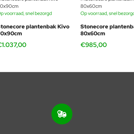
p voorraad, snel bezorgd
Op voorraad, snel bezorg
tonecore plantenbak Kivo
Stonecore plantenb
70x90cm
80x60cm
€1.037,00
€985,00