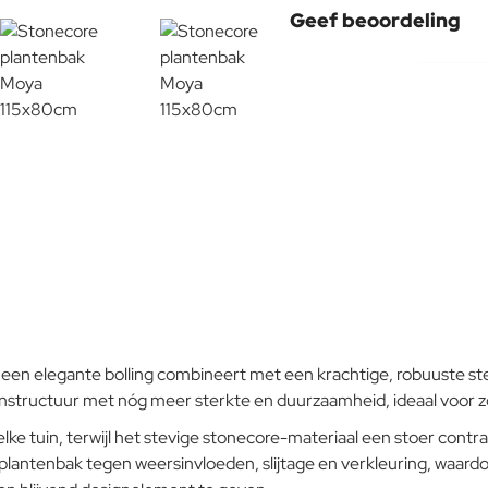
Geef beoordeling
Uw naam:
Opmerking:
Note:
HTM
Waardering:
Slecht
Waardering:
Verder
n elegante bolling combineert met een krachtige, robuuste stee
eenstructuur met nóg meer sterkte en duurzaamheid, ideaal voor z
lke tuin, terwijl het stevige stonecore-materiaal een stoer contr
plantenbak tegen weersinvloeden, slijtage en verkleuring, waardoor 