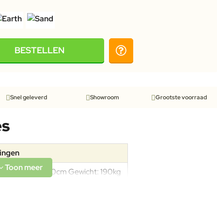
BESTELLEN
Snel geleverd
Showroom
Grootste voorraad
es
tingen
Afmeting: 115x80cm Gewicht: 190kg