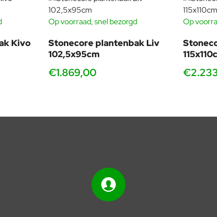
d
Op voorraad, snel bezorgd
Op voorra
ak Kivo
Stonecore plantenbak Liv
Stoneco
102,5x95cm
115x110
€1.869,00
€2.23