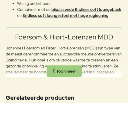
Weinig onderhoud
Combineer met de
bijpassende Endless soft loungebank
en
Endless soft loungestoel met hoge rugleuning
!
Foersom & Hiort-Lorenzen MDD
Johannes Foersom en Peter Hiort-Lorenzen (MDD) zijn twee van
de meest gerenommeerde en succesvolle meubelontwerpers van
Scandinavië. Hun doel is om blijvende waarde te creëren en een
gezonde ontwikkeling voor mens en omgeving te stimuleren. Ze
streven naar de hoogste kwaliteit in samenwerking, proces en
product en geloven dat kennis en innovatie fundamenteel zijn.
Door het indrukwekkende gebruik van flexibiliteit lijken de
meubels kleine architectonische wonderen.
Gerelateerde producten