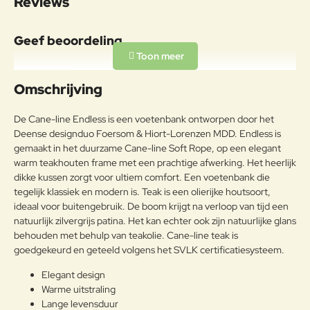
Reviews
Onderhoudsadvies
Om de originele unieke teakkleur
Geef beoordeling
te behouden en het fijne teakhout
te behouden, raden wij aan om
Uw naam:
Cane-line Teak Care producten te
Omschrijving
Teak
gebruiken. Onze
verzorgingsproducten helpen om
Opmerkin
De Cane-line Endless is een voetenbank ontworpen door het
de mooie en warme goudbruine
g:
Deense designduo Foersom & Hiort-Lorenzen MDD. Endless is
kleur van uw teakhouten
gemaakt in het duurzame Cane-line Soft Rope, op een elegant
meubelen te behouden.
warm teakhouten frame met een prachtige afwerking. Het heerlijk
dikke kussen zorgt voor ultiem comfort. Een voetenbank die
tegelijk klassiek en modern is. Teak is een olierijke houtsoort,
Note:
HTML-code wordt niet vertaald!
ideaal voor buitengebruik. De boom krijgt na verloop van tijd een
Waarderin
Slecht
Goed
natuurlijk zilvergrijs patina. Het kan echter ook zijn natuurlijke glans
Waardering:
g:
behouden met behulp van teakolie. Cane-line teak is
goedgekeurd en geteeld volgens het SVLK certificatiesysteem.
Verder
Elegant design
Warme uitstraling
Lange levensduur