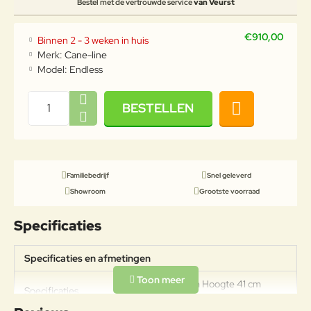
Bestel met de vertrouwde service
van Veurst
€910,00
Binnen 2 - 3 weken in huis
Merk:
Cane-line
Model:
Endless
BESTELLEN
Familiebedrijf
Snel geleverd
Showroom
Grootste voorraad
Specificaties
Specificaties en afmetingen
Breedte 63 cm Hoogte 41 cm
Specificaties
Diepte 56 cm Zithoogte 41 cm