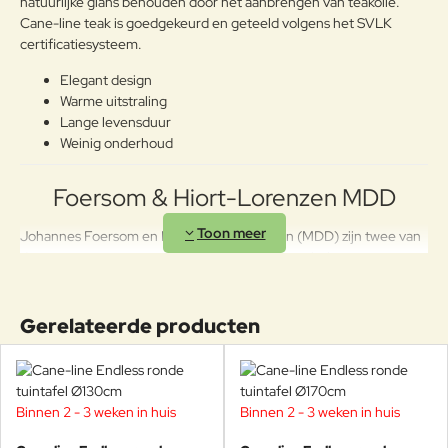
natuurlijke glans behouden door het aanbrengen van teakolie.
Cane-line teak is goedgekeurd en geteeld volgens het SVLK
certificatiesysteem.
Elegant design
Warme uitstraling
Lange levensduur
Weinig onderhoud
Foersom & Hiort-Lorenzen MDD
Johannes Foersom en Peter Hiort-Lorenzen (MDD) zijn twee van
de meest gerenommeerde en succesvolle meubelontwerpers van
Scandinavië. Hun doel is om blijvende waarde te creëren en een
gezonde ontwikkeling voor mens en omgeving te stimuleren. Ze
streven naar de hoogste kwaliteit in samenwerking, proces en
Gerelateerde producten
product en geloven dat kennis en innovatie fundamenteel zijn.
Door het indrukwekkende gebruik van flexibiliteit lijken de
meubels kleine architectonische wonderen.
Binnen 2 - 3 weken in huis
Binnen 2 - 3 weken in huis