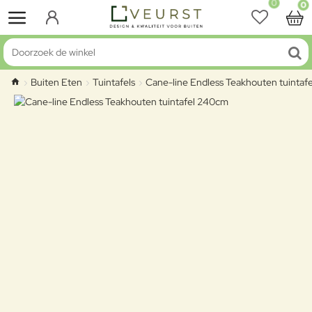
0
0
Doorzoek de winkel
Buiten Eten
Tuintafels
Cane-line Endless Teakhouten tuintaf
home