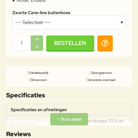
Model:
Endless
Zwarte Cane-line buitenhoes
BESTELLEN
Familiebedrijf
Snel geleverd
Showroom
Grootste voorraad
Specificaties
Specificaties en afmetingen
Breedte 240 cm Hoogte 73.5 cm
Specificaties
Diepte 100 cm
Reviews