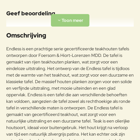
Onderhoudsadvies
Om de originele unieke teakkleur
Geef beoordeling
te behouden en het fijne teakhout
te behouden, raden wij aan om
Uw naam:
Cane-line Teak Care producten te
Omschrijving
Teak
gebruiken. Onze
verzorgingsproducten helpen om
Opmerkin
Endless is een prachtige serie gecertificeerde teakhouten tafels
de mooie en warme goudbruine
g:
ontworpen door Foersom & Hiort-Lorenzen MDD. De tafel is
kleur van uw teakhouten
gemaakt van rijen teakhouten planken, wat zorgt voor een
meubelen te behouden.
eindeloze uitstraling. Het ontwerp van de Endless tafel is tijdloos
met de warmte van het teakhout, wat zorgt voor een duurzame en
klassieke tafel. De massief houten planken zorgen voor een solide
Note:
HTML-code wordt niet vertaald!
en verfijnde uitstraling, met mooie uiteinden en een glad
Waarderin
Slecht
Goed
oppervlak. Endless is een tafel die aan verschillende behoeften
Waardering:
g:
kan voldoen, aangezien de tafel zowel als rechthoekige als ronde
tafel in verschillende maten is ontworpen. De Endless tafel is
Verder
gemaakt van gecertificeerd teakhout, wat zorgt voor een
natuurlijke uitstraling en een duurzame tafel. Teak is een olierijke
houtsoort, ideaal voor buitengebruik. Het hout krijgt na verloop
van tijd een natuurlijk zilvergrijs patina. Het kan echter ook zijn