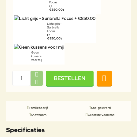
Focus
(+
€850,00)
Licht grijs -
Sunbrella
Focus
(+
€850,00)
Geen
kussens
voor mij
BESTELLEN
Familiebedrijf
Snel geleverd
Showroom
Grootste voorraad
Specificaties