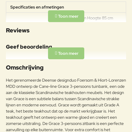
Specificaties en afmetingen
Breedte 210 cm Hoogte 85 cm
Specificaties
Diepte 64 cm Zithoogte 45cm
Reviews
Armleuning hoogte 68cm
Onderhoudsadvies
Geef beoordeling
Om de originele unieke teakkleur
te behouden en het fijne teakhout
Uw naam:
te behouden, raden wij aan om
Omschrijving
Cane-line Teak Care producten te
Teak
gebruiken. Onze
Opmerkin
Het gerenomeerde Deense designduo Foersom & Hiort-Lorenzen
verzorgingsproducten helpen om
g:
MDD ontwierp de Cane-line Grace 3-persoons tuinbank, een ode
de mooie en warme goudbruine
aan de klassieke Scandinavische teakhouten meubels. Het design
kleur van uw teakhouten
van Grace is een subtiele balans tussen Scandinavische strakke
meubelen te behouden.
lijnen en moderne eenvoud. Grace wordt gemaakt uit Grade A
teak, het beste teakhout dat op de markt verkrijgbaar is. Het
Note:
HTML-code wordt niet vertaald!
teakhout geeft het ontwerp een warme gloed en creëert een
Waarderin
Slecht
Goed
zomerse uitstraling. De Grace 3-persoons zitbank is een perfecte
Waardering:
g:
aanvulling op elke buitenruimte. Voor extra comfort is het