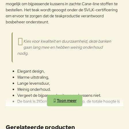
mogelijk om bijpassende kussens in zachte Cane-line stoffen te
Verder
bestellen.
Het teak wordt geoogst onder de SVLK-certificering
om ervoor te zorgen dat de teakproductie verantwoord
bosbeheer ondersteunt.
Kies voor kwaliteit en duurzaamheid, deze banken
gaan lang mee en hebben weinig onderhoud
nodig.
Elegant design,
Warme uitstraling,
Lange levensduur,
Weinig onderhoud.
Vergeet de bijpassende zit- en rugkussens niet.
De bank is 210cm breed en 64cm diep, de totale hoogte is
85cm.
Met een zithoogte van 45cm en armleuningen van 68cm
hoog past deze bank bij vele soorten tafels.
Het gewicht is 42kg, waait dus niet zomaar weg.
Gerelateerde producten