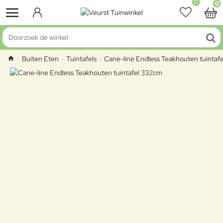
0
0
Doorzoek de winkel
Buiten Eten
Tuintafels
Cane-line Endless Teakhouten tuintaf
home