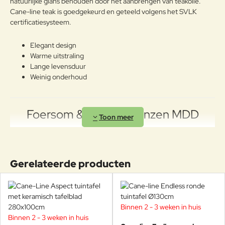
natuurlijke glans behouden door het aanbrengen van teakolie.
Cane-line teak is goedgekeurd en geteeld volgens het SVLK
certificatiesysteem.
Elegant design
Warme uitstraling
Lange levensduur
Weinig onderhoud
Foersom & Hiort-Lorenzen MDD
Johannes Foersom en Peter Hiort-Lorenzen (MDD) zijn twee van
de meest gerenommeerde en succesvolle meubelontwerpers van
Scandinavië. Hun doel is om blijvende waarde te creëren en een
Gerelateerde producten
gezonde ontwikkeling voor mens en omgeving te stimuleren. Ze
streven naar de hoogste kwaliteit in samenwerking, proces en
product en geloven dat kennis en innovatie fundamenteel zijn.
Door het indrukwekkende gebruik van flexibiliteit lijken de
Binnen 2 - 3 weken in huis
meubels kleine architectonische wonderen.
Binnen 2 - 3 weken in huis