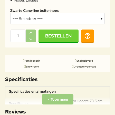
Model:
Endless
Zwarte Cane-line buitenhoes
BESTELLEN
Familiebedrijf
Snel geleverd
Showroom
Grootste voorraad
Specificaties
Specificaties en afmetingen
Breedte 332 cm Hoogte 73.5 cm
Specificaties
Diepte 100 cm
Reviews