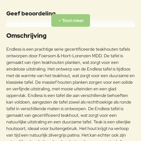
Onderhoudsadvies
Om de originele unieke teakkleur
Geef beoordeling
te behouden en het fijne teakhout
te behouden, raden wij aan om
Uw naam:
Cane-line Teak Care producten te
Omschrijving
Teak
gebruiken. Onze
verzorgingsproducten helpen om
Opmerkin
Endless is een prachtige serie gecertificeerde teakhouten tafels
de mooie en warme goudbruine
g:
ontworpen door Foersom & Hiort-Lorenzen MDD. De tafel is
kleur van uw teakhouten
gemaakt van rijen teakhouten planken, wat zorgt voor een
meubelen te behouden.
eindeloze uitstraling. Het ontwerp van de Endless tafel is tijdloos
met de warmte van het teakhout, wat zorgt voor een duurzame en
klassieke tafel. De massief houten planken zorgen voor een solide
Note:
HTML-code wordt niet vertaald!
en verfijnde uitstraling, met mooie uiteinden en een glad
Waarderin
Slecht
Goed
oppervlak. Endless is een tafel die aan verschillende behoeften
Waardering:
g:
kan voldoen, aangezien de tafel zowel als rechthoekige als ronde
tafel in verschillende maten is ontworpen. De Endless tafel is
Verder
gemaakt van gecertificeerd teakhout, wat zorgt voor een
natuurlijke uitstraling en een duurzame tafel. Teak is een olierijke
houtsoort, ideaal voor buitengebruik. Het hout krijgt na verloop
van tijd een natuurlijk zilvergrijs patina. Het kan echter ook zijn