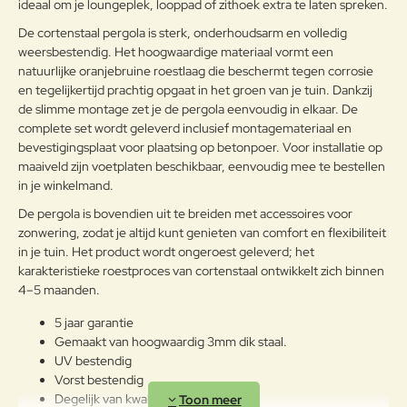
ideaal om je loungeplek, looppad of zithoek extra te laten spreken.
Note:
HTML-code wordt niet vertaald!
De cortenstaal pergola is sterk, onderhoudsarm en volledig
weersbestendig. Het hoogwaardige materiaal vormt een
Waarderin
Slecht
Goed
Waardering:
g:
natuurlijke oranjebruine roestlaag die beschermt tegen corrosie
en tegelijkertijd prachtig opgaat in het groen van je tuin. Dankzij
de slimme montage zet je de pergola eenvoudig in elkaar. De
Verder
complete set wordt geleverd inclusief montagemateriaal en
bevestigingsplaat voor plaatsing op betonpoer. Voor installatie op
maaiveld zijn voetplaten beschikbaar, eenvoudig mee te bestellen
in je winkelmand.
De pergola is bovendien uit te breiden met accessoires voor
zonwering, zodat je altijd kunt genieten van comfort en flexibiliteit
in je tuin. Het product wordt ongeroest geleverd; het
karakteristieke roestproces van cortenstaal ontwikkelt zich binnen
4–5 maanden.
5 jaar garantie
Gemaakt van hoogwaardig 3mm dik staal.
UV bestendig
Vorst bestendig
Degelijk van kwaliteit