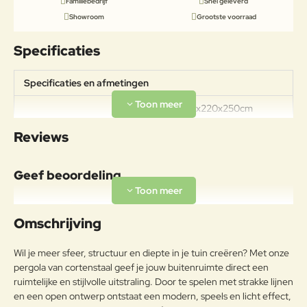
Familiebedrijf
Snel geleverd
Showroom
Grootste voorraad
Specificaties
Specificaties en afmetingen
Afmeting: 220x220x250cm
Specificaties
Gewicht: 170kg Dikte cortenstaal:
Reviews
3mm
Geef beoordeling
Uw naam:
Omschrijving
Opmerkin
Wil je meer sfeer, structuur en diepte in je tuin creëren? Met onze
g:
pergola van cortenstaal geef je jouw buitenruimte direct een
ruimtelijke en stijlvolle uitstraling. Door te spelen met strakke lijnen
en een open ontwerp ontstaat een modern, speels en licht effect,