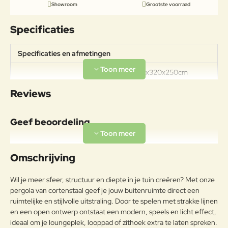
Showroom
Grootste voorraad
Specificaties
Specificaties en afmetingen
Afmeting: 320x320x250cm
Specificaties
Gewicht: 205kg Dikte cortenstaal:
Reviews
3mm
Geef beoordeling
Uw naam:
Omschrijving
Opmerkin
Wil je meer sfeer, structuur en diepte in je tuin creëren? Met onze
g:
pergola van cortenstaal geef je jouw buitenruimte direct een
ruimtelijke en stijlvolle uitstraling. Door te spelen met strakke lijnen
en een open ontwerp ontstaat een modern, speels en licht effect,
ideaal om je loungeplek, looppad of zithoek extra te laten spreken.