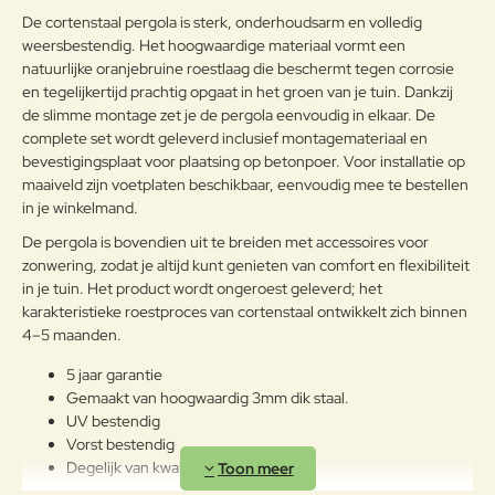
Note:
HTML-code wordt niet vertaald!
De cortenstaal pergola is sterk, onderhoudsarm en volledig
weersbestendig. Het hoogwaardige materiaal vormt een
Waarderin
Slecht
Goed
Waardering:
g:
natuurlijke oranjebruine roestlaag die beschermt tegen corrosie
en tegelijkertijd prachtig opgaat in het groen van je tuin. Dankzij
de slimme montage zet je de pergola eenvoudig in elkaar. De
Verder
complete set wordt geleverd inclusief montagemateriaal en
bevestigingsplaat voor plaatsing op betonpoer. Voor installatie op
maaiveld zijn voetplaten beschikbaar, eenvoudig mee te bestellen
in je winkelmand.
De pergola is bovendien uit te breiden met accessoires voor
zonwering, zodat je altijd kunt genieten van comfort en flexibiliteit
in je tuin. Het product wordt ongeroest geleverd; het
karakteristieke roestproces van cortenstaal ontwikkelt zich binnen
4–5 maanden.
5 jaar garantie
Gemaakt van hoogwaardig 3mm dik staal.
UV bestendig
Vorst bestendig
Degelijk van kwaliteit