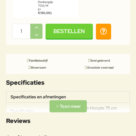
Donkergrijs
700/14
(+
€130,00)
BESTELLEN
Familiebedrijf
Snel geleverd
Showroom
Grootste voorraad
Specificaties
Specificaties en afmetingen
Breedte 140 cm Hoogte 75 cm
Specificaties
Diepte 73 cm Zithoogte 39 cm
Reviews
Materiaal