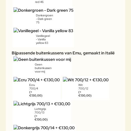
red 46
Donkergroen
- Dark green
75
Vanillegeel
- Vanilla
yellow 83
Bijpassende buitenkussens van Emu, gemaakt in Italië
Geen
buitenkussen
voor mij
Ecru
Wit
700/4
700/12
(+
(+
€130,00)
€130,00)
Lichtgrijs
700/13
(+
€130,00)