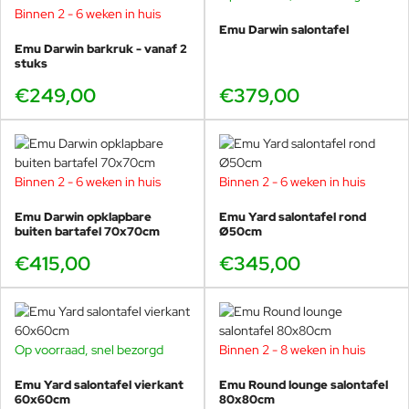
duidelijke loungeplek wilt creëren. In plaats van losse
Binnen 2 - 6 weken in huis
Buitenkussens
stoelen die je telkens verschuift, geeft een bank direct
Emu Darwin salontafel
Emu Darwin barkruk - vanaf 2
structuur aan je terras. Je hebt in één keer een
Afmetingen
121 x 50 x 2cm
stuks
uitnodigende setting, en je kunt daar eenvoudig een of
twee loungestoelen bij plaatsen voor extra zitplaatsen. Zo
€249,00
€379,00
ontstaat een loungehoek die klopt in uitstraling en in
gebruik.
Darwin blijft daarbij luchtig ogen. Het opengewerkte staal
Binnen 2 - 6 weken in huis
Binnen 2 - 6 weken in huis
geeft een verfijnde look en houdt de ruimte visueel open,
ook op kleinere terrassen. Daardoor werkt deze bank
Emu Darwin opklapbare
Emu Yard salontafel rond
verrassend goed in stadstuinen, veranda’s en moderne
buiten bartafel 70x70cm
Ø50cm
patio’s.
€415,00
€345,00
Comfort voor lange avonden
Op voorraad, snel bezorgd
Binnen 2 - 8 weken in huis
samen
Emu Yard salontafel vierkant
Emu Round lounge salontafel
Een loungebank moet vooral uitnodigen om te blijven
60x60cm
80x80cm