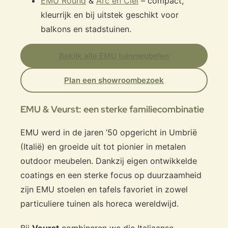
EMU Round
&
Arc en Ciel
– compact,
kleurrijk en bij uitstek geschikt voor
balkons en stadstuinen.
Bekijk alle EMU tuinmeubelen
Plan een showroombezoek
EMU & Veurst: een sterke familiecombinatie
EMU werd in de jaren ’50 opgericht in Umbrië
(Italië) en groeide uit tot pionier in metalen
outdoor meubelen. Dankzij eigen ontwikkelde
coatings en een sterke focus op duurzaamheid
zijn EMU stoelen en tafels favoriet in zowel
particuliere tuinen als horeca wereldwijd.
Bij
Veurst
combineren we die Italiaanse