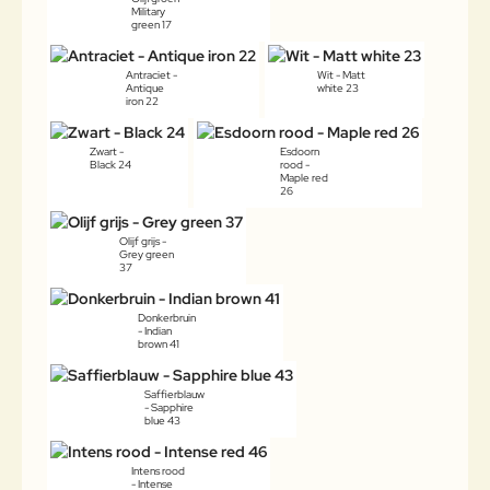
Military
green 17
Antraciet -
Wit - Matt
Antique
white 23
iron 22
Zwart -
Esdoorn
Black 24
rood -
Maple red
26
Olijf grijs -
Grey green
37
Donkerbruin
- Indian
brown 41
Saffierblauw
- Sapphire
blue 43
Intens rood
- Intense