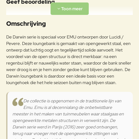
Legering van ijzer en koolstof, met
Geef beoordeling
een koolstofpercentage kleiner
dan 2%, behandeld om met het
Uw naam:
Frame
exclusieve anticorrosieproces
Omschrijving
emu-coat aan
weersomstandigheden te
Opmerkin
De Darwin serie is speciaal voor EMU ontworpen door Lucidi /
weerstaan.
g:
Pevere. Deze loungebank is gemaakt van opengewerkt staal, een
Acryl: acryl verwijst naar een vezel
ontwerp dat luchtig oogt en tegelijkertijd solide aanvoelt. Het
dat is gebaseerd op een
voordeel van de open structuur is direct merkbaar: na een
polymeeerketen die voor 85% uit
regenbui blijft er nauwelijks water staan, waardoor de bank sneller
acrylnitril bestaat. De acrylvezel
weer droog is en je hem zonder gedoe kunt blijven gebruiken. De
Note:
HTML-code wordt niet vertaald!
combineert het aanzicht van een
Darwin loungebank is daardoor een ideale basis voor een
Waarderin
weelderige stof en het gevoel die
Slecht
Goed
loungehoek die het hele seizoen buiten mag blijven staan.
Buitenkussen
Waardering:
g:
met die van wol kunnen worden
vergeleken met de weerstand
tegen weersinvloeden: het is uv-
De collectie is opgenomen in de traditionele lijn van
Verder
bestendig, vlekt niet en droogt
Emu. Emu is al decennialang de onbetwistbare
snel waardoor het niet gaat rotten
meester in het maken van tuinmeubelen waar staalgaas en
bij de aanraking met water.
opengewerkte metalen structuren in verwerkt zijn. De
Darwin serie werd in Parijs (2016) zeer goed ontvangen,
Onderhoudsadvies
terug naar vroeger met de opengewerkte zittingen van