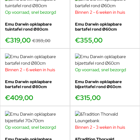
Eerst thermisch verzinkt, daarna in een grondlaag gecoat
en als laatste afgewerkt met een stevige poedercoating in
Op voorraad, snel bezorgd
Binnen 2 - 6 weken in huis
-11%
de gewenste kleur. Door de open zitting blijft er na regen
minder water staan, waardoor de bank sneller weer
Emu Darwin opklapbare
Emu Darwin opklapbare
bruikbaar is.
tuintafel rond Ø80cm
bartafel rond Ø60cm
€319,00
€355,00
Snel weer droog na een bui door de open structuur
€359,00
Onderhoudsvriendelijk: afnemen met mild sopje is
meestal voldoende
Sterke afwerking voor jarenlang buitengebruik
Binnen 2 - 6 weken in huis
Op voorraad, snel bezorgd
Emu Darwin opklapbare
Emu Darwin opklapbare
bartafel rond Ø80cm
bijzettafel rond Ø60cm
Maak de Darwin set af met
loungestoelen en tafels
€409,00
€315,00
Darwin komt het mooist tot zijn recht als je het als
complete lounge lijn ziet. De bank vormt de basis, de
loungestoelen geven flexibiliteit en tafels maken de set
Op voorraad, snel bezorgd
Binnen 2 - 3 weken in huis
praktisch. Denk aan een centrale salontafel voor drankjes
en accessoires, aangevuld met bijzettafels naast de bank
Emu Darwin opklapbare
&Tradition Thorvald