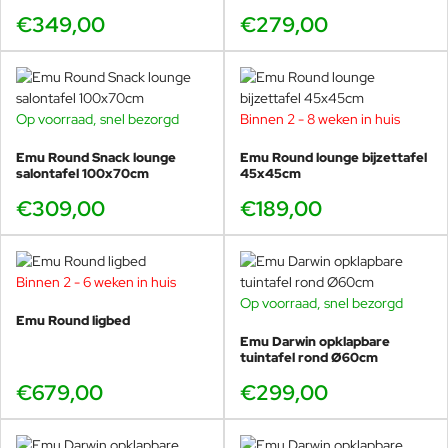
zitten. Darwin doet dat met een prettige zithouding en een
€349,00
€279,00
rugleuning die voldoende ondersteuning geeft. Het
staalwerk is strak en degelijk, maar voelt door het open
patroon niet “hard” aan in de beleving. Daardoor is de bank
comfortabel voor een lange avond borrelen, maar ook
ideaal als je graag buiten leest of werkt.
Op voorraad, snel bezorgd
Binnen 2 - 8 weken in huis
Wil je extra zachtheid, dan kun je eenvoudig met losse
Emu Round Snack lounge
Emu Round lounge bijzettafel
salontafel 100x70cm
45x45cm
kussens werken. Dat is meteen een makkelijke manier om
kleuren in je tuin terug te laten komen, zonder dat je de
€309,00
€189,00
rustige Darwin uitstraling verliest.
Binnen 2 - 6 weken in huis
Op voorraad, snel bezorgd
Opengewerkt staal, snel droog en
Emu Round ligbed
gemaakt voor het Nederlandse
Emu Darwin opklapbare
tuintafel rond Ø60cm
klimaat
€679,00
€299,00
De Darwin loungebank is gemaakt van gepoedercoat staal
met een opbouw die ontworpen is voor buitengebruik.