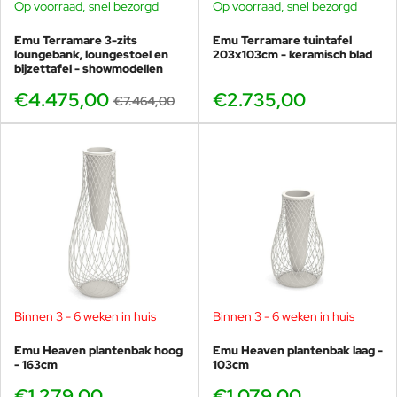
Dainese.
Op voorraad, snel bezorgd
Op voorraad, snel bezorgd
BUNDELKORTING
SHOWMODEL
Emu Terramare 3-zits
Emu Terramare tuintafel
In 2003 begonnen ze hun projecten samen te
-40%
loungebank, loungestoel en
203x103cm - keramisch blad
ondertekenen. In 2006 richtten zij de LucidiPevere Design
bijzettafel - showmodellen
Studio in Milaan op, een mijlpaal voor het Italiaanse duo.
€4.475,00
€2.735,00
Hun producten staan in zowel Europese als Amerikaanse
€7.464,00
musea en ze zijn genoemd in vele tijdschriften en boeken.
LucidiPevere Design Studio is nu gevestigd in Udine en
ontwerpt voor merken als Foscarini, Emu, Normann
Copenhagen, Colombo Design, Kristalia, Dimensione
Disegno, Novecentoundici, Deroma, Gedy en Mariani.
Ze zoeken in hun werk steeds naar de juiste balans tussen
esthetiek, materiaal en techniek. Precies dat zie je terug in
de Darwin collectie, waar metaalvakmanschap en een
moderne, luchtige vormgeving samenkomen.
Binnen 3 - 6 weken in huis
Binnen 3 - 6 weken in huis
Emu Heaven plantenbak hoog
Emu Heaven plantenbak laag -
- 163cm
103cm
€1.279,00
€1.079,00