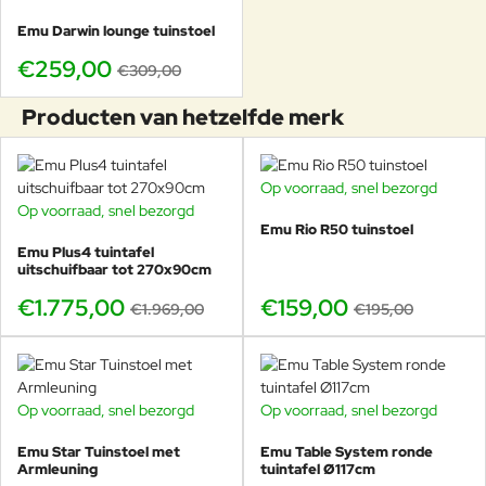
materiaal, techniek en tijdloze esthetiek. In de Darwin
collectie komt deze visie samen in een luchtig, open
Emu Darwin lounge tuinstoel
ontwerp met de degelijkheid van traditioneel
€259,00
€309,00
metaalvakmanschap.
Producten van hetzelfde merk
Op voorraad, snel bezorgd
-18%
Op voorraad, snel bezorgd
-10%
Emu Rio R50 tuinstoel
Emu Plus4 tuintafel
uitschuifbaar tot 270x90cm
€1.775,00
€159,00
€1.969,00
€195,00
Op voorraad, snel bezorgd
Op voorraad, snel bezorgd
-20%
Emu Star Tuinstoel met
Emu Table System ronde
Armleuning
tuintafel Ø117cm