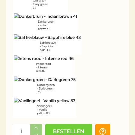
Olijf grijs -
Grey green
37
Donkerbruin
- Indian
brown 41
Saffierblauw
- Sapphire
blue 43
Intens rood
- Intense
red 46
Donkergroen
- Dark green
75
Vanillegeel
- Vanilla
yellow 83
BESTELLEN