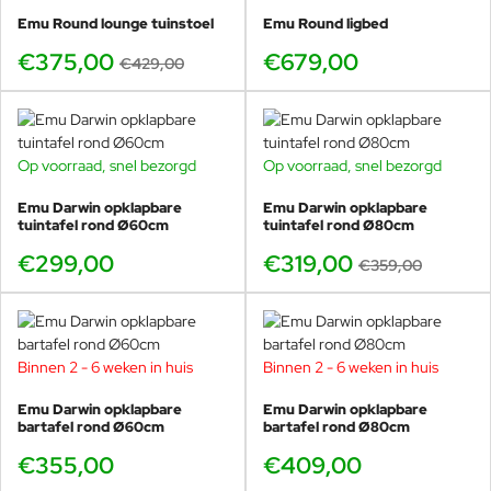
het Nederlandse klimaat
Emu Round lounge tuinstoel
Emu Round ligbed
Net als de rest van de Darwin collectie is de salontafel
€375,00
€679,00
€429,00
opgebouwd uit thermisch verzinkt staal, voorzien van een
grondlaag en een hoogwaardige poedercoating. Deze
meerlaagse bescherming zorgt ervoor dat de tafel bestand
is tegen regen, zon en temperatuurschommelingen.
Op voorraad, snel bezorgd
Op voorraad, snel bezorgd
-11%
Open structuur waardoor water snel wegloopt.
Onderhoudsvriendelijk en eenvoudig schoon te maken.
Emu Darwin opklapbare
Emu Darwin opklapbare
tuintafel rond Ø60cm
tuintafel rond Ø80cm
Ontworpen voor langdurig buitengebruik, ook op
intensief gebruikte terrassen.
€299,00
€319,00
€359,00
Waarom de Darwin salontafel bij
Binnen 2 - 6 weken in huis
Binnen 2 - 6 weken in huis
Veurst
Emu Darwin opklapbare
Emu Darwin opklapbare
bartafel rond Ø60cm
bartafel rond Ø80cm
Bij Veurst vind je de Darwin collectie in meerdere kleuren
en kun je de combinatie van loungebank, loungestoelen,
€355,00
€409,00
salontafel en bijzettafels in het echt bekijken. Zo zie je