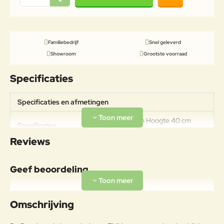
Familiebedrijf
Snel geleverd
Showroom
Grootste voorraad
Specificaties
Specificaties en afmetingen
Breedte 70 cm Hoogte 40 cm
Specificaties
Diepte 70 cm
Reviews
Materiaal
Legering van ijzer en koolstof, met
Geef beoordeling
een koolstofpercentage kleiner
dan 2%, behandeld om met het
Uw naam:
Frame
exclusieve anticorrosieproces
Omschrijving
emu-coat aan
weersomstandigheden te
Opmerkin