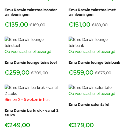
Emu Darwin tuinstoel zonder
Emu Darwin tuinstoel met
Hieronder lees je meer over de rol van de Darwin salontafel
armleuningen
armleuningen
binnen de complete loungeopstelling, de materiaalkeuze en de
€135,00
€151,00
combinatie met de Darwin loungebank, loungestoelen en de
€169,00
€189,00
nieuwe ronde en vierkante opklapbare bijzettafels.
Het middelpunt van de Darwin
Op voorraad, snel bezorgd
Op voorraad, snel bezorgd
-16%
-17%
loungeopstelling
Emu Darwin lounge tuinstoel
Emu Darwin lounge tuinbank
De Darwin salontafel is ontworpen als centraal punt tussen
€259,00
€559,00
€309,00
€675,00
de loungestoelen en de loungebank. De open
staalstructuur houdt de opstelling visueel licht, terwijl het
tafelblad voldoende ruimte biedt voor drankjes, hapjes en
Op voorraad, snel bezorgd
decoratie. Hierdoor ontstaat een evenwichtige
Binnen 2 - 6 weken in huis
loungehoek die zowel praktisch als esthetisch klopt.
Emu Darwin salontafel
Emu Darwin barkruk - vanaf 2
In combinatie met de Darwin
loungestoelen
en de Darwin
stuks
loungebank
vormt de salontafel het verbindende element
€249,00
€379,00
dat de zithoek compleet maakt.