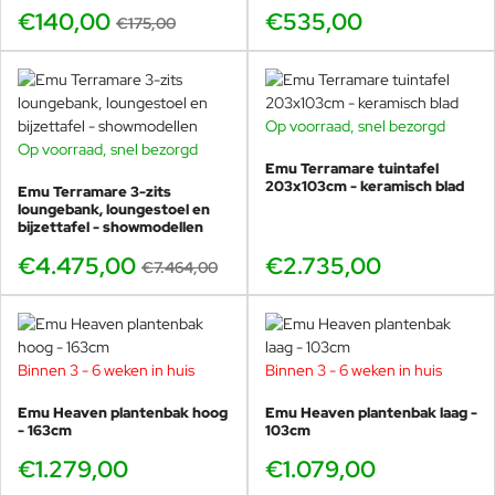
€140,00
€535,00
€175,00
Op voorraad, snel bezorgd
Op voorraad, snel bezorgd
BUNDELKORTING
Emu Terramare tuintafel
SHOWMODEL
203x103cm - keramisch blad
Emu Terramare 3-zits
-40%
loungebank, loungestoel en
bijzettafel - showmodellen
€4.475,00
€2.735,00
€7.464,00
Binnen 3 - 6 weken in huis
Binnen 3 - 6 weken in huis
Emu Heaven plantenbak hoog
Emu Heaven plantenbak laag -
- 163cm
103cm
€1.279,00
€1.079,00