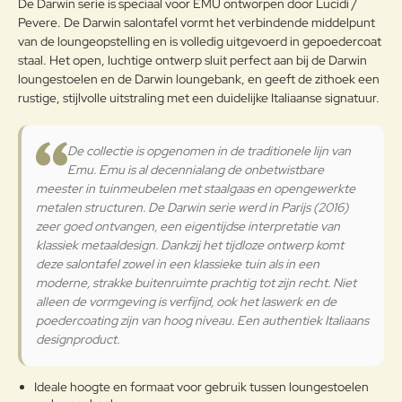
De Darwin serie is speciaal voor EMU ontworpen door Lucidi /
weerstaan.
g:
Pevere. De Darwin salontafel vormt het verbindende middelpunt
Onderhoudsadvies
van de loungeopstelling en is volledig uitgevoerd in gepoedercoat
staal. Het open, luchtige ontwerp sluit perfect aan bij de Darwin
Om het product lang in goede
loungestoelen en de Darwin loungebank, en geeft de zithoek een
staat te behouden, adviseren wij
rustige, stijlvolle uitstraling met een duidelijke Italiaanse signatuur.
Note:
HTML-code wordt niet vertaald!
het tijdens de winter op een
Waarderin
afgesloten droge plaats te
Slecht
Goed
Waardering:
g:
bewaren zodat condensvorming
De collectie is opgenomen in de traditionele lijn van
wordt vermeden. Indien de
Emu. Emu is al decennialang de onbetwistbare
producten dicht bij de zee worden
meester in tuinmeubelen met staalgaas en opengewerkte
Verder
opgeslagen, is het raadzaam voor
metalen structuren. De Darwin serie werd in Parijs (2016)
het winterseizoen en op
zeer goed ontvangen, een eigentijdse interpretatie van
kwartaalbasis de metalen
klassiek metaaldesign. Dankzij het tijdloze ontwerp komt
Gepoedercoat staal
oppervlakken met een zachte doek
deze salontafel zowel in een klassieke tuin als in een
te reinigen. Gebruik water of
moderne, strakke buitenruimte prachtig tot zijn recht. Niet
detergentia en bescherm ze met
alleen de vormgeving is verfijnd, ook het laswerk en de
vaseline-olie of autowas. Mocht u
poedercoating zijn van hoog niveau. Een authentiek Italiaans
de tuinmeubelen toch buiten laten
designproduct.
staan in de winter, behandel ze dan
op regelmatige basis met vaseline
of autowas, ook is het belangrijk
Ideale hoogte en formaat voor gebruik tussen loungestoelen
regelmatig het fijnstof af te nemen