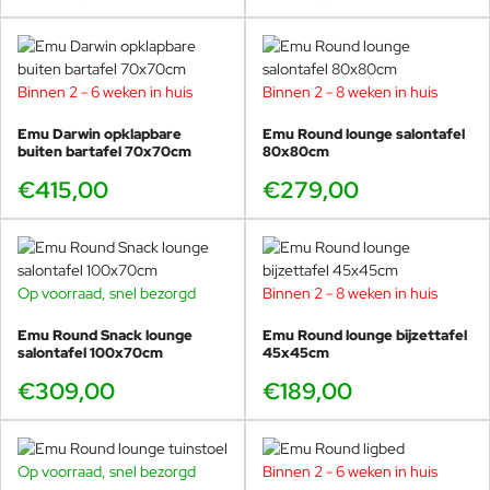
Binnen 2 - 6 weken in huis
Binnen 2 - 8 weken in huis
Aanvullen met opklapbare
bijzettafels
Emu Darwin opklapbare
Emu Round lounge salontafel
buiten bartafel 70x70cm
80x80cm
Voor extra flexibiliteit is de Darwin lounge uit te breiden
€415,00
€279,00
met de nieuwe opklapbare bijzettafels. De
ronde
bijzettafel
en de
vierkante bijzettafel
zijn ideaal als extra
plek naast een loungestoel of aan het uiteinde van de
bank.
Op voorraad, snel bezorgd
Binnen 2 - 8 weken in huis
Door het opklapbare ontwerp zijn deze tafels eenvoudig
weg te zetten wanneer je ruimte wilt maken, en snel weer
Emu Round Snack lounge
Emu Round lounge bijzettafel
salontafel 100x70cm
45x45cm
tevoorschijn te halen bij bezoek of een lange zomeravond.
€309,00
€189,00
Duurzaam staal en geschikt voor
Op voorraad, snel bezorgd
Binnen 2 - 6 weken in huis
-13%