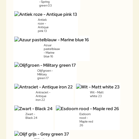
- Spring
green 03
Antiek
roze -
Antique
pink 13
Azuur
pastelblauw
- Marine
blue 16
Olijfgroen -
Military
green 17
Antraciet -
Wit - Matt
Antique
white 23
iron 22
Zwart -
Esdoorn
Black 24
rood -
Maple red
26