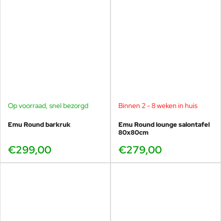
recht in combinatie met de bijpassende Round tafels.
Samen vormen ze een rustige, luxe loungehoek die
zowel particulier als professioneel inzetbaar is.
Compact en praktisch naast de loungestoel
Emu Round bijzettafel
Vierkant 80x80cm
Emu Round salontafel
Ideaal voor drankjes en snacks
Emu Round snack- en salontafel
Op voorraad, snel bezorgd
Binnen 2 - 8 weken in huis
Emu Round barkruk
Emu Round lounge salontafel
80x80cm
€299,00
€279,00
Ideaal voor particulier gebruik
en horeca
Particulier