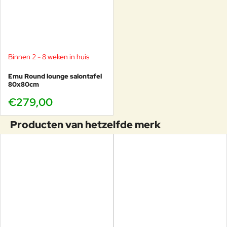
langdurige samenwerkingen met Driade, Cappellini en
Emu, zijn weloverwogen interpretaties zijn een bewijs van
hoogspanning chic, onderscheiden zich zowel door zijn
precisie als strengheid. Als er een "pilstijl" bestaat, is dit in
zijn vermogen om binnen een project de opwinding van de
Binnen 2 - 8 weken in huis
propositie te kristalliseren.
Emu Round lounge salontafel
80x80cm
€279,00
Producten van hetzelfde merk