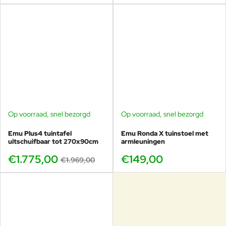
Christophe Pillet
Helderheid van expressie en het zoeken naar eenvoud zijn
de belangrijkste principes in het werk van Christophe
Pillet, de elegantie is geoptimaliseerd.
Pillets perfecte beheersing van sensualiteit en verfijning
heeft hem tot een van de zeldzame Franse ontwerpers
gemaakt die wereldwijde erkenning heeft gekregen bij het
ontwerpen van hotels, boetieks en het leiden van artistieke
projecten in de VS, Groot-Brittannië en Japan. Hij heeft
internationale erkenning gekregen voor het spectrum en
Op voorraad, snel bezorgd
Op voorraad, snel bezorgd
-10%
de kwaliteit van zijn creaties. Architectuur, objecten,
Emu Plus4 tuintafel
Emu Ronda X tuinstoel met
meubels, artistieke leiding: zijn handtekening wordt
uitschuifbaar tot 270x90cm
armleuningen
steevast geassocieerd met de beste merken - van het
transformeren van de boetieks van Lancel in heel Frankrijk
€1.775,00
€149,00
€1.969,00
en de rest van de wereld, het ontwerpen van het restaurant
Maison-Blanche in Fès, tot het creëren van stands voor
Renault bij internationale automobielen laat zien: de
omvang en de verscheidenheid van zijn projecten hebben
een gemeenschappelijke houding, onafhankelijk van schaal.
Of het nu gaat om design director voor Lacoste, of in