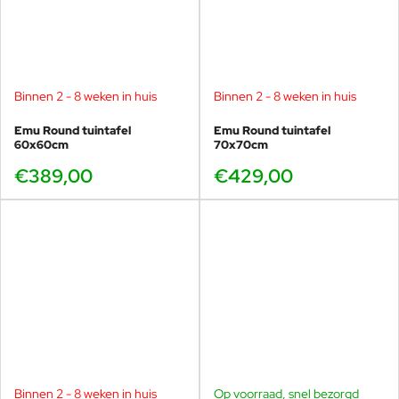
dining, is de Round loungestoel volledig gericht op
ontspanning. De lagere zithoogte, bredere zit en licht
achterover hellende rug zorgen voor een
comfortabele loungehouding.
Hierdoor is deze stoel perfect voor lange
Binnen 2 - 8 weken in huis
Binnen 2 - 8 weken in huis
zomeravonden, ontspannen momenten in de tuin of
professionele lounge-opstellingen bij hotels en
Emu Round tuintafel
Emu Round tuintafel
wellnesslocaties.
60x60cm
70x70cm
€389,00
€429,00
Vergelijking binnen de Round
serie
Dining en flexibel
Round tuinstoel zonder armleuningen
Dining met extra comfort
Round tuinstoel met armleuningen
Binnen 2 - 8 weken in huis
Op voorraad, snel bezorgd