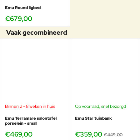
Emu Round ligbed
De Emu Round loungestoel is bij Veurst standaard
ruim op voorraad in meerdere kleuren
. In onze
€679,00
showroom in
Voorschoten
kun je de stoel bekijken,
vergelijken en zelf uitproberen.
Vaak gecombineerd
Veurst is de grootste EMU dealer wereldwijd
Altijd meerdere Round uitvoeringen op
voorraad
Specialist in lounge-, horeca- en
projectinrichting
Wie de Round loungestoel probeert,
begrijpt direct waarom dit een
bestseller is.
Binnen 2 - 8 weken in huis
Op voorraad, snel bezorgd
-20%
Emu Terramare salontafel
Emu Star tuinbank
porselein - small
€469,00
€359,00
€449,00