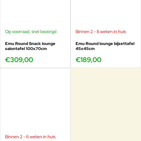
Perfect voor tuin, terras en veranda
Comfortabel loungen zonder grote kussens
Rustige uitstraling in moderne en klassieke
tuinen
Makkelijk te combineren met andere Round
Op voorraad, snel bezorgd
Binnen 2 - 8 weken in huis
meubels
Emu Round Snack lounge
Emu Round lounge bijzettafel
Horeca & projecten
salontafel 100x70cm
45x45cm
Veel gebruikt bij hotels en wellness
€309,00
€189,00
Professionele uitstraling bij meerdere stoelen
Onderhoudsarm en geschikt voor intensief
gebruik
Leverbaar in meerdere kleuren uit voorraad
Altijd op voorraad en te
Binnen 2 - 6 weken in huis
proberen in onze showroom