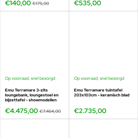
€140,00
€535,00
€175,00
Op voorraad, snel bezorgd
Op voorraad, snel bezorgd
BUNDELKORTING
SHOWMODEL
Emu Terramare 3-zits
Emu Terramare tuintafel
-40%
loungebank, loungestoel en
203x103cm - keramisch blad
bijzettafel - showmodellen
€4.475,00
€2.735,00
€7.464,00