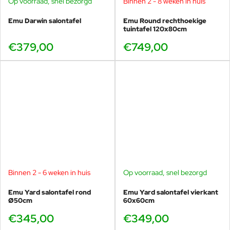
Op voorraad, snel bezorgd
Binnen 2 - 8 weken in huis
zowel wat betreft het type gebruikte materialen
als het assortiment stoelen, tafels en ligbedden in de
Emu Darwin salontafel
Emu Round rechthoekige
serie. Bekijk en bestel deze tijdloze design
tuintafel 120x80cm
tuinmeubelen bij Veurst, dompel uzelf onder in
€379,00
€749,00
Italiaanse luxe!
De
Emu Round design loungestoel
is een van de
meest geliefde loungestoelen uit de EMU collectie.
Deze stoel combineert het zachte, afgeronde design
van de Round serie met een ontspannen zitpositie en
uitzonderlijk comfort.
Binnen 2 - 6 weken in huis
Op voorraad, snel bezorgd
Bij Veurst is deze loungestoel
altijd op voorraad in
Emu Yard salontafel rond
Emu Yard salontafel vierkant
meerdere kleuren
en bovendien
uit te proberen in
Ø50cm
60x60cm
onze showroom
in Voorschoten.
€345,00
€349,00