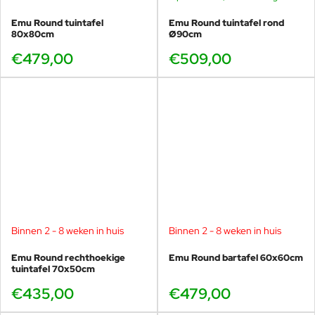
Baropstellingen en statafels
Round barkruk
Emu Round tuintafel
Emu Round tuintafel rond
Ontspanning en loungen
80x80cm
Ø90cm
Round loungestoel
€479,00
€509,00
Zonnen en relaxen
Round ligbed
De Round loungestoel vormt het
comfortabele middelpunt van de
collectie.
Binnen 2 - 8 weken in huis
Binnen 2 - 8 weken in huis
Emu Round rechthoekige
Emu Round bartafel 60x60cm
Perfect te combineren met
tuintafel 70x50cm
Round bijzettafels
€435,00
€479,00
De Emu Round loungestoel komt optimaal tot zijn