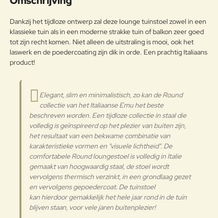
Omschrijving
dan 2%, behandeld om met het
Frame
exclusieve anticorrosieproces
Opmerkin
Dankzij het tijdloze ontwerp zal deze lounge tuinstoel zowel in een
emu-coat aan
g:
klassieke tuin als in een moderne strakke tuin of balkon zeer goed
weersomstandigheden te
tot zijn recht komen. Niet alleen de uitstraling is mooi, ook het
weerstaan.
laswerk en de poedercoating zijn dik in orde. Een prachtig Italiaans
Onderhoudsadvies
product!
Note:
HTML-code wordt niet vertaald!
Om het product lange tijd in
Waarderin
uitstekende staat te houden, raden
Slecht
Goed
Elegant, slim en minimalistisch, zo kan de Round
Waardering:
g:
we aan om het correct en
collectie van het Italiaanse Emu het beste
regelmatig te reinigen. Verricht de
beschreven worden. Een tijdloze collectie in staal die
reiniging vaker op plaatsen die
Verder
volledig is geïnspireerd op het plezier van buiten zijn,
door een grote vochtigheid of een
het resultaat van een bekwame combinatie van
zeeklimaat worden gekenmerkt.
karakteristieke vormen en "visuele lichtheid". ​De
Het wordt aanbevolen om de
comfortabele Round loungestoel is volledig in Italie
oppervlakken met een zachte doek
en met water of neutrale
gemaakt van hoogwaardig staal, de stoel wordt
reinigingsmiddelen te reinigen. De
vervolgens thermisch verzinkt, in een grondlaag gezet
langdurige en continue
en vervolgens gepoedercoat. De tuinstoel
blootstelling aan intense uv-
kan hierdoor gemakkelijk het hele jaar rond in de tuin
Gepoedercoat staal
straling of aan erg lage
blijven staan, voor vele jaren buitenplezier!
temperaturen kunnen de originele