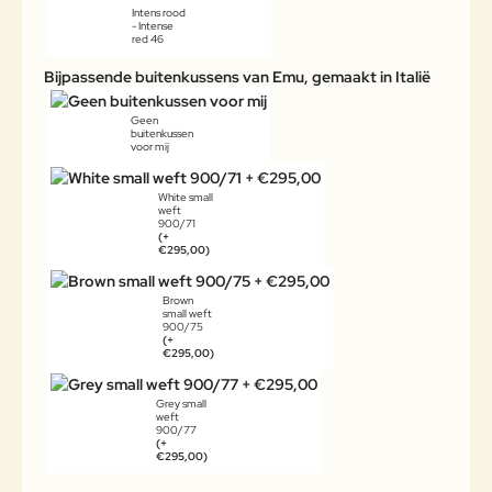
Intens rood
- Intense
red 46
Bijpassende buitenkussens van Emu, gemaakt in Italië
Geen
buitenkussen
voor mij
White small
weft
900/71
(+
€295,00)
Brown
small weft
900/75
(+
€295,00)
Grey small
weft
900/77
(+
€295,00)