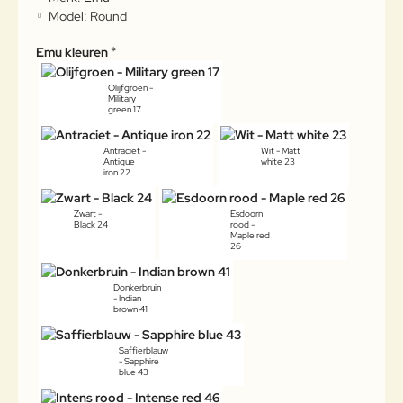
Model:
Round
Emu kleuren
Olijfgroen -
Military
green 17
Antraciet -
Wit - Matt
Antique
white 23
iron 22
Zwart -
Esdoorn
Black 24
rood -
Maple red
26
Donkerbruin
- Indian
brown 41
Saffierblauw
- Sapphire
blue 43