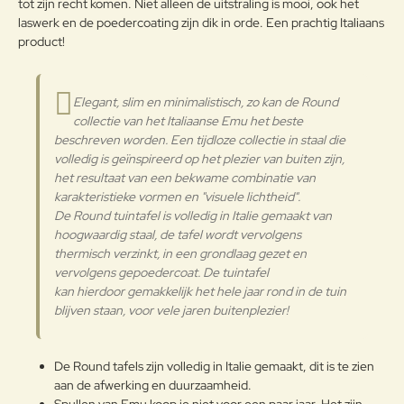
tot zijn recht komen. Niet alleen de uitstraling is mooi, ook het
Onderhoudsadvies
laswerk en de poedercoating zijn dik in orde. Een prachtig Italiaans
product!
Om het product lange tijd in
Note:
HTML-code wordt niet vertaald!
uitstekende staat te houden, raden
Waarderin
we aan om het correct en
Slecht
Goed
Elegant, slim en minimalistisch, zo kan de Round
Waardering:
g:
regelmatig te reinigen. Verricht de
collectie van het Italiaanse Emu het beste
reiniging vaker op plaatsen die
beschreven worden. Een tijdloze collectie in staal die
door een grote vochtigheid of een
Verder
volledig is geïnspireerd op het plezier van buiten zijn,
zeeklimaat worden gekenmerkt.
het resultaat van een bekwame combinatie van
Het wordt aanbevolen om de
karakteristieke vormen en "visuele lichtheid". ​
oppervlakken met een zachte doek
De Round tuintafel is volledig in Italie gemaakt van
en met water of neutrale
reinigingsmiddelen te reinigen. De
hoogwaardig staal, de tafel wordt vervolgens
Gepoedercoat staal
langdurige en continue
thermisch verzinkt, in een grondlaag gezet en
blootstelling aan intense uv-
vervolgens gepoedercoat. De tuintafel
straling of aan erg lage
kan hierdoor gemakkelijk het hele jaar rond in de tuin
temperaturen kunnen de originele
blijven staan, voor vele jaren buitenplezier!
eigenschappen van de mooie
gekleurde polyestercoating
worden aangetast. We raden aan
De Round tafels zijn volledig in Italie gemaakt, dit is te zien
om de producten wanneer ze
aan de afwerking en duurzaamheid.
lange tijd niet gebruikt worden of