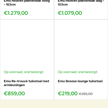
Emu Heaven plantenbak hoog
Emu Heaven plantenbak laag -
- 163cm
103cm
€1.279,00
€1.079,00
Op voorraad, snel bezorgd
Op voorraad, snel bezorgd
-17%
Emu Re-trouvé tuinstoel met
Emu Snooze lounge tuinstoel
armleuningen
€859,00
€219,00
€265,00