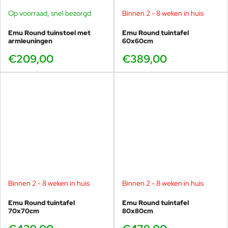
voor servies, drankjes en accessoires, zonder dat de
Op voorraad, snel bezorgd
Binnen 2 - 8 weken in huis
tafel groot of log aanvoelt.
Emu Round tuinstoel met
Emu Round tuintafel
Dit maakt deze maat zeer geschikt als vaste eettafel
armleuningen
60x60cm
op het terras of als flexibel inzetbare tafel binnen
€209,00
€389,00
horecaconcepten.
Combineren met Emu Round
stoelen
De neutrale vormgeving van de Round eettafel
maakt het eenvoudig om verschillende stoelen te
Binnen 2 - 8 weken in huis
Binnen 2 - 8 weken in huis
combineren, afhankelijk van het gewenste
comfortniveau.
Emu Round tuintafel
Emu Round tuintafel
70x70cm
80x80cm
Licht en minimalistisch