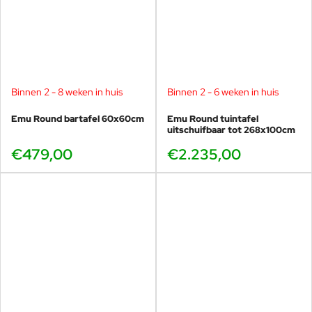
Zachte, ronde uitstraling
Emu Round ronde eettafel Ø90 cm
Groot en veelzijdig
Emu Round eettafel 120×80 cm
Binnen 2 - 8 weken in huis
Binnen 2 - 6 weken in huis
Emu Round bartafel 60x60cm
Emu Round tuintafel
uitschuifbaar tot 268x100cm
€479,00
€2.235,00
Veel gekozen voor horeca en
projecten
Particulier gebruik
Comfortabel formaat voor dagelijks gebruik
Geschikt voor tuin en terras
Tijdloos ontwerp dat lang meegaat
Horeca & professioneel