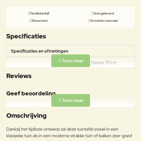
Familiebedrijf
Snel geleverd
Showroom
Grootste voorraad
Specificaties
Specificaties en afmetingen
Breedte 70cm Diepte 70cm
Specificaties
Hoogte 75cm Gewicht 22,0kg
Reviews
Draagkracht van 100kg
Materiaal
Geef beoordeling
Legering van ijzer en koolstof, met
een koolstofpercentage kleiner
Uw naam:
dan 2%, behandeld om met het
Omschrijving
Frame
exclusieve anticorrosieproces
emu-coat aan
Opmerkin
Dankzij het tijdloze ontwerp zal deze tuintafel zowel in een
weersomstandigheden te
g:
klassieke tuin als in een moderne strakke tuin of balkon zeer goed
weerstaan.