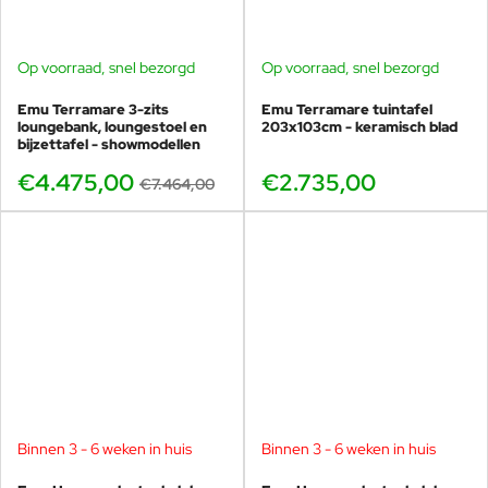
Op voorraad, snel bezorgd
Op voorraad, snel bezorgd
BUNDELKORTING
SHOWMODEL
Emu Terramare 3-zits
Emu Terramare tuintafel
-40%
loungebank, loungestoel en
203x103cm - keramisch blad
bijzettafel - showmodellen
€4.475,00
€2.735,00
€7.464,00
Binnen 3 - 6 weken in huis
Binnen 3 - 6 weken in huis