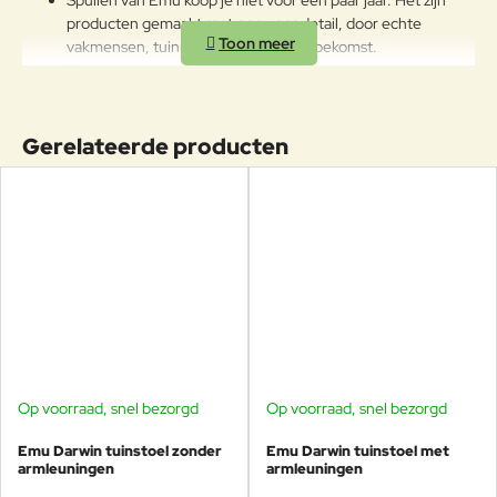
Spullen van Emu koop je niet voor een paar jaar. Het zijn
in de winter te reinigen en op een
producten gemaakt met oog voor detail, door echte
beschermde plek op te bergen.
vakmensen, tuinmeubelen voor de toekomst.
Bijna alle stoelen van Emu passen goed aan deze tafel,
maak uw eigen te gekke combinatie!
Ontworpen door Christophe Pillet.
De Round tafel is uiterst comfortabel, weerbestendig
Gerelateerde producten
en onderhoudsvrij.
De Emu Round tuintafel heeft een draagkracht van ruim
100kg.
Heeft een gewicht van 22kg.
Geschikt voor jarenlang intensief buitengebruik.
De Round serie is een zeer uitgebreide collectie,
zowel wat betreft het type gebruikte materialen
als het assortiment stoelen, tafels en ligbedden in de
serie. Bekijk en bestel deze tijdloze design
Op voorraad, snel bezorgd
Op voorraad, snel bezorgd
-20%
-20%
tuinmeubelen bij Veurst, dompel uzelf onder in
Italiaanse luxe!
Emu Darwin tuinstoel zonder
Emu Darwin tuinstoel met
armleuningen
armleuningen