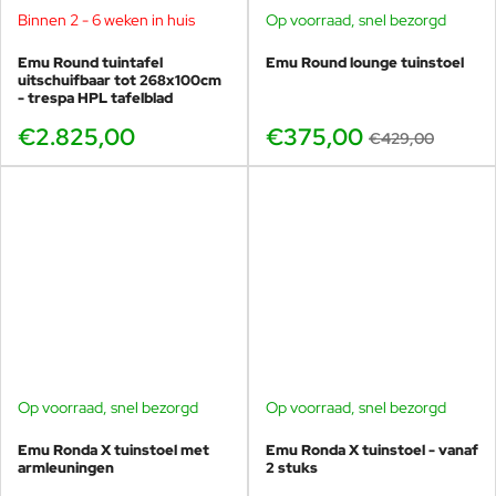
Binnen 2 - 6 weken in huis
Op voorraad, snel bezorgd
-13%
Populaire maat voor terrassen
Flexibel te plaatsen en combineren
Emu Round tuintafel
Emu Round lounge tuinstoel
uitschuifbaar tot 268x100cm
Bestand tegen intensief gebruik
- trespa HPL tafelblad
€2.825,00
€375,00
€429,00
Te bekijken in onze showroom
in Voorschoten
De Emu Round eettafel 70×70 cm is te bekijken in
onze showroom in
Voorschoten
. Hier kun je
verschillende Round tafels en stoelen naast elkaar
ervaren en vergelijken.
Op voorraad, snel bezorgd
Op voorraad, snel bezorgd
Veurst is de grootste EMU dealer
Emu Ronda X tuinstoel met
Emu Ronda X tuinstoel - vanaf
wereldwijd
armleuningen
2 stuks
Grote voorraad en vaak snelle levering