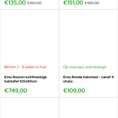
€135,00
€151,00
€169,00
€189,00
De
Emu Round eettafel 70×70 cm
is de meest
gekozen maat binnen de Round collectie. Deze tafel
vormt de perfecte balans tussen compactheid en
gebruikscomfort en is daardoor breed inzetbaar.
Het formaat is groot genoeg voor comfortabel
dineren met twee personen, maar blijft
overzichtelijk en flexibel in gebruik. Precies daarom
is deze maat populair bij zowel particulieren als
Binnen 2 - 8 weken in huis
Op voorraad, snel bezorgd
horeca.
Emu Round rechthoekige
Emu Ronda tuinstoel - vanaf 4
tuintafel 120x80cm
stuks
De 70×70 cm is de maat waar
€749,00
€109,00
functionaliteit en design
samenkomen.