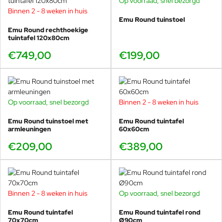
Op voorraad, snel bezorgd
100kg.
Binnen 2 - 8 weken in huis
Heeft een gewicht van 27,2kg.
Emu Round tuinstoel
Geschikt voor jarenlang intensief buitengebruik.
Emu Round rechthoekige
tuintafel 120x80cm
€749,00
€199,00
De Round serie is een zeer uitgebreide collectie,
zowel wat betreft het type gebruikte materialen
als het assortiment stoelen, tafels en ligbedden in de
serie. Bekijk en bestel deze tijdloze design
tuinmeubelen bij Veurst, dompel uzelf onder in
Op voorraad, snel bezorgd
Binnen 2 - 8 weken in huis
Italiaanse luxe!
Emu Round tuinstoel met
Emu Round tuintafel
armleuningen
60x60cm
€209,00
€389,00
De
Emu Round eettafel 80×80 cm
is de meest
Binnen 2 - 8 weken in huis
Op voorraad, snel bezorgd
royale vierkante eettafel binnen de Round collectie.
Dit formaat biedt zichtbaar meer ruimte dan de
Emu Round tuintafel
Emu Round tuintafel rond
kleinere varianten en voelt daardoor luxer en
70x70cm
Ø90cm