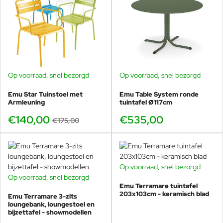
Perfect te combineren met
Round stoelen
Op voorraad, snel bezorgd
Op voorraad, snel bezorgd
-20%
Door het royale tafelblad komt de combinatie met
comfortabele stoelen extra goed tot zijn recht.
Emu Star Tuinstoel met
Emu Table System ronde
Binnen de Round collectie zijn meerdere stoelen
Armleuning
tuintafel Ø117cm
mogelijk.
€140,00
€535,00
€175,00
Strak en luchtig
Emu Round tuinstoel zonder armleuningen
Extra zitcomfort en ondersteuning
Emu Round tuinstoel met armleuningen
Op voorraad, snel bezorgd
Op voorraad, snel bezorgd
BUNDELKORTING
Emu Terramare tuintafel
Meer tafelruimte vraagt om meer
SHOWMODEL
203x103cm - keramisch blad
Emu Terramare 3-zits
zitcomfort.
-40%
loungebank, loungestoel en
bijzettafel - showmodellen