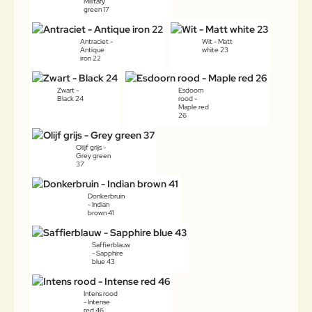
Military
green 17
Antraciet -
Wit - Matt
Antique
white 23
iron 22
Zwart -
Esdoorn
Black 24
rood -
Maple red
26
Olijf grijs -
Grey green
37
Donkerbruin
- Indian
brown 41
Saffierblauw
- Sapphire
blue 43
Intens rood
- Intense
red 46