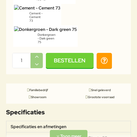
Cement -
Cement
73
Donkergroen
- Dark green
75
BESTELLEN
Familiebedrijf
Snel geleverd
Showroom
Grootste voorraad
Specificaties
Specificaties en afmetingen