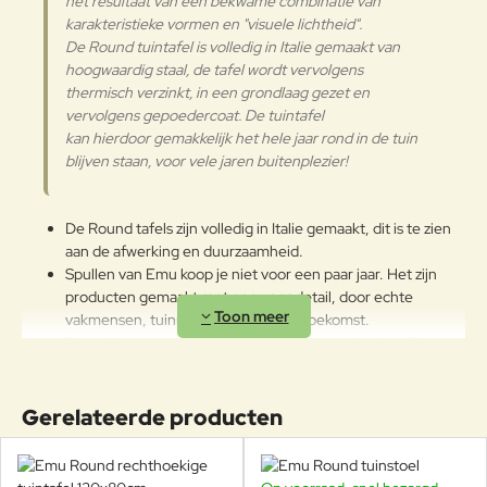
het resultaat van een bekwame combinatie van
Het wordt aanbevolen om de
karakteristieke vormen en "visuele lichtheid". ​
oppervlakken met een zachte doek
De Round tuintafel is volledig in Italie gemaakt van
en met water of neutrale
reinigingsmiddelen te reinigen. De
hoogwaardig staal, de tafel wordt vervolgens
Gepoedercoat staal
langdurige en continue
thermisch verzinkt, in een grondlaag gezet en
blootstelling aan intense uv-
vervolgens gepoedercoat. De tuintafel
straling of aan erg lage
kan hierdoor gemakkelijk het hele jaar rond in de tuin
temperaturen kunnen de originele
blijven staan, voor vele jaren buitenplezier!
eigenschappen van de mooie
gekleurde polyestercoating
worden aangetast. We raden aan
De Round tafels zijn volledig in Italie gemaakt, dit is te zien
om de producten wanneer ze
aan de afwerking en duurzaamheid.
lange tijd niet gebruikt worden of
Spullen van Emu koop je niet voor een paar jaar. Het zijn
in de winter te reinigen en op een
producten gemaakt met oog voor detail, door echte
beschermde plek op te bergen.
vakmensen, tuinmeubelen voor de toekomst.
Bijna alle tuinstoelen van Emu passen goed bij deze Round
tafel, maak uw eigen combinatie!
Beschikbaar in 11 kleuren en meerdere afmetingen.
Ontworpen door Christophe Pillet.
Gerelateerde producten
De Round tafel is uiterst comfortabel, weerbestendig
en onderhoudsvrij.
De Emu Round tuintafel heeft een draagkracht van ruim