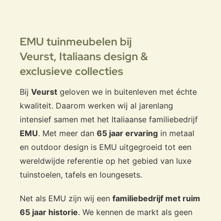
EMU tuinmeubelen bij
Uitstekend geschikt voor
Veurst,
Italiaans design &
horeca en projecten
exclusieve collecties
Particulier
Bij
Veurst
geloven we in buitenleven met échte
Comfortabel formaat voor uitgebreid tafelen
Rustige, luxe uitstraling in de tuin
kwaliteit. Daarom werken wij al jarenlang
Onderhoudsarm en duurzaam
intensief samen met het Italiaanse familiebedrijf
Horeca & professioneel
EMU
. Met meer dan
65 jaar ervaring
in metaal
en outdoor design is EMU uitgegroeid tot een
Populair formaat voor terrassen
wereldwijde referentie op het gebied van luxe
Professionele uitstraling in opstelling
Geschikt voor intensief dagelijks gebruik
tuinstoelen, tafels en loungesets.
Net als EMU zijn wij een
familiebedrijf met ruim
65 jaar historie
. We kennen de markt als geen