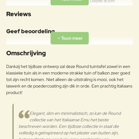
Breedte 80cm Diepte 80cm
Specificaties
Hoogte 75cm Gewicht 27,2kg
Reviews
Draagkracht van 100kg
Materiaal
Geef beoordeling
Legering van ijzer en koolstof, met
een koolstofpercentage kleiner
Uw naam:
dan 2%, behandeld om met het
Omschrijving
Frame
exclusieve anticorrosieproces
emu-coat aan
Opmerkin
Dankzij het tijdloze ontwerp zal deze Round tuintafel zowel in een
weersomstandigheden te
g:
klassieke tuin als in een moderne strakke tuin of balkon zeer goed
weerstaan.
tot zijn recht komen. Niet alleen de uitstraling is mooi, ook het
Onderhoudsadvies
laswerk en de poedercoating zijn dik in orde. Een prachtig Italiaans
product!
Om het product lange tijd in
Note:
HTML-code wordt niet vertaald!
uitstekende staat te houden, raden
Waarderin
we aan om het correct en
Slecht
Goed
Elegant, slim en minimalistisch, zo kan de Round
Waardering:
g:
regelmatig te reinigen. Verricht de
collectie van het Italiaanse Emu het beste
reiniging vaker op plaatsen die
beschreven worden. Een tijdloze collectie in staal die
door een grote vochtigheid of een
Verder
volledig is geïnspireerd op het plezier van buiten zijn,
zeeklimaat worden gekenmerkt.