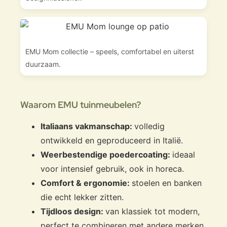
omvang en de verscheidenheid van zijn projecten hebben
een gemeenschappelijke houding, onafhankelijk van schaal.
Of het nu gaat om design director voor Lacoste, of in
langdurige samenwerkingen met Driade, Cappellini en
Emu, zijn weloverwogen interpretaties zijn een bewijs van
EMU Mom collectie – speels, comfortabel en uiterst
hoogspanning chic, onderscheiden zich zowel door zijn
duurzaam.
precisie als strengheid. Als er een "pilstijl" bestaat, is dit in
zijn vermogen om binnen een project de opwinding van de
propositie te kristalliseren.
Waarom EMU tuinmeubelen?
Italiaans vakmanschap:
volledig
ontwikkeld en geproduceerd in Italië.
Weerbestendige poedercoating:
ideaal
voor intensief gebruik, ook in horeca.
Comfort & ergonomie:
stoelen en banken
die echt lekker zitten.
Tijdloos design:
van klassiek tot modern,
perfect te combineren met andere merken.