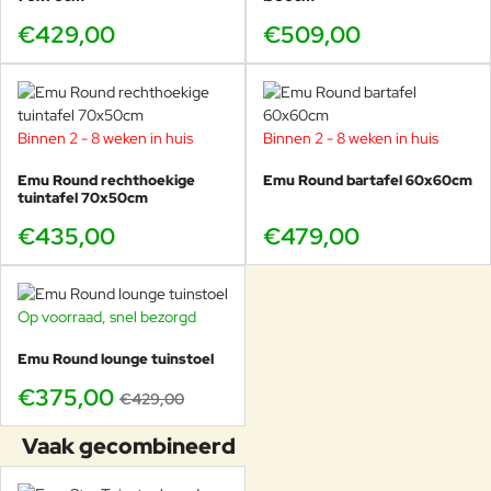
rustiger aan in gebruik.
€429,00
€509,00
De tafel is ontworpen voor situaties waar comfort,
uitstraling en flexibiliteit samenkomen. Precies
daarom wordt deze maat veel toegepast op
horecaterrassen en in grotere particuliere tuinen.
Binnen 2 - 8 weken in huis
Binnen 2 - 8 weken in huis
Emu Round rechthoekige
Emu Round bartafel 60x60cm
De 80×80 cm voelt direct als een
tuintafel 70x50cm
volwaardige eettafel.
€435,00
€479,00
Op voorraad, snel bezorgd
-13%
Emu Round lounge tuinstoel
Royale vierkante design eettafel voor buiten
€375,00
Afmeting 80×80 cm, geschikt voor 2 tot 4 personen
€429,00
Vervaardigd uit hoogwaardig Italiaans staal
Uitstekende stabiliteit, ook bij intensief gebruik
Vaak gecombineerd
Weerbestendig en onderhoudsarm