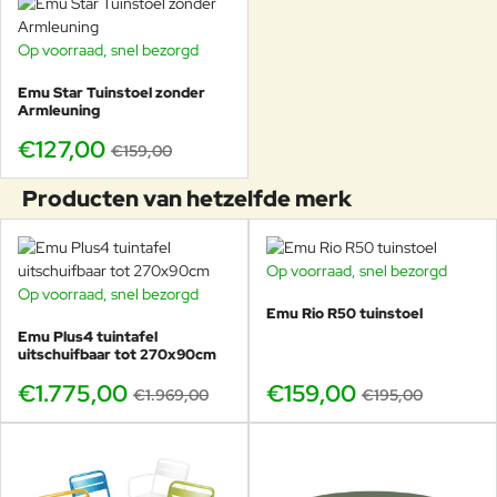
Comfortabel tafelen met extra bladruimte
Professionele uitstraling op terras en patio
Op voorraad, snel bezorgd
-20%
Veel toegepast in horeca en projecten
Onderdeel van de Emu Round collectie
Emu Star Tuinstoel zonder
Armleuning
€127,00
€159,00
Producten van hetzelfde merk
Meer ruimte, meer comfort
De Emu Round 80×80 cm biedt duidelijk meer
Op voorraad, snel bezorgd
-18%
comfort dan kleinere tafels. Er is voldoende ruimte
Op voorraad, snel bezorgd
-10%
voor meerdere borden, glazen en accessoires,
Emu Rio R50 tuinstoel
waardoor deze tafel ideaal is voor uitgebreid tafelen
Emu Plus4 tuintafel
of langere zitmomenten.
uitschuifbaar tot 270x90cm
Dit formaat voelt minder compact aan en wordt
€1.775,00
€159,00
€1.969,00
€195,00
daarom vaak gekozen als vaste eettafel op het
terras of als centrale tafel binnen horecaconcepten.