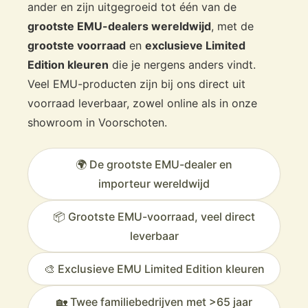
ander en zijn uitgegroeid tot één van de
grootste EMU-dealers wereldwijd
, met de
Te bekijken in onze showroom
grootste voorraad
en
exclusieve Limited
in Voorschoten
Edition kleuren
die je nergens anders vindt.
Veel EMU-producten zijn bij ons direct uit
De Emu Round eettafel 80×80 cm is te bekijken in
onze showroom in
Voorschoten
. Hier kun je
voorraad leverbaar, zowel online als in onze
verschillende Round tafels en stoelen combineren
showroom in Voorschoten.
en het verschil in formaten zelf ervaren.
Veurst is de grootste EMU dealer
🌍 De grootste EMU-dealer en
wereldwijd
Grote voorraad en vaak snelle levering
importeur wereldwijd
Specialist in horeca- en projectinrichting
📦 Grootste EMU-voorraad, veel direct
leverbaar
De perfecte balans tussen ruimte
en elegantie.
🎨 Exclusieve EMU Limited Edition kleuren
🏡 Twee familiebedrijven met >65 jaar