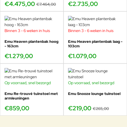
€4.475,00
€2.735,00
€7.464,00
Binnen 3 - 6 weken in huis
Binnen 3 - 6 weken in huis
Vergelijk met andere Round
Emu Heaven plantenbak hoog
Emu Heaven plantenbak laag -
- 163cm
103cm
eettafels
€1.279,00
€1.079,00
Compact en flexibel
Emu Round eettafel 60×60 cm
Allround dagelijks gebruik
Emu Round eettafel 70×70 cm
Op voorraad, snel bezorgd
Op voorraad, snel bezorgd
-17%
Zachte, ronde uitstraling
Emu Round ronde eettafel Ø90 cm
Emu Re-trouvé tuinstoel met
Emu Snooze lounge tuinstoel
armleuningen
Groot en veelzijdig
Emu Round eettafel 120×80 cm
€859,00
€219,00
€265,00