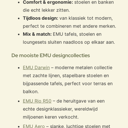
Maison-Blanche in Fès, tot het creëren van stands voor
Comfort & ergonomie:
stoelen en banken
Renault bij internationale automobielen laat zien: de
die echt lekker zitten.
omvang en de verscheidenheid van zijn projecten hebben
Tijdloos design:
van klassiek tot modern,
een gemeenschappelijke houding, onafhankelijk van schaal.
perfect te combineren met andere merken.
Of het nu gaat om design director voor Lacoste, of in
Mix & match:
EMU tafels, stoelen en
langdurige samenwerkingen met Driade, Cappellini en
Emu, zijn weloverwogen interpretaties zijn een bewijs van
loungesets sluiten naadloos op elkaar aan.
hoogspanning chic, onderscheiden zich zowel door zijn
precisie als strengheid. Als er een "pilstijl" bestaat, is dit in
De mooiste EMU designcollecties
zijn vermogen om binnen een project de opwinding van de
propositie te kristalliseren.
EMU Darwin
– moderne metalen collectie
met zachte lijnen, stapelbare stoelen en
bijpassende tafels, perfect voor terras en
balkon.
EMU Rio R50
– de heruitgave van een
echte designklassieker, wereldwijd
miljoenen keren verkocht.
EMU Aero
– slanke, luchtige stoelen met