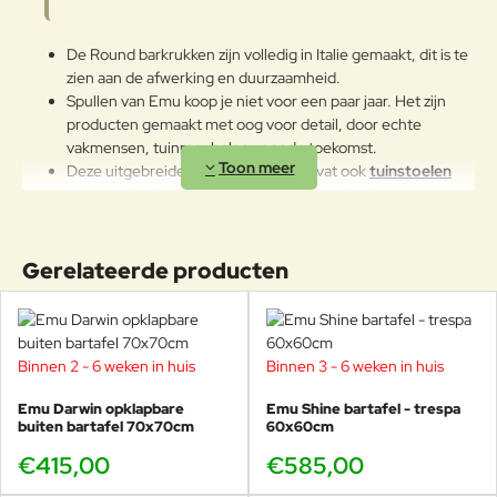
straling of aan erg lage
temperaturen kunnen de originele
eigenschappen van de mooie
De Round barkrukken zijn volledig in Italie gemaakt, dit is te
gekleurde polyestercoating
zien aan de afwerking en duurzaamheid.
worden aangetast. We raden aan
Spullen van Emu koop je niet voor een paar jaar. Het zijn
om de producten wanneer ze
producten gemaakt met oog voor detail, door echte
lange tijd niet gebruikt worden of
vakmensen, tuinmeubelen voor de toekomst.
in de winter te reinigen en op een
Deze uitgebreide Round collectie bevat ook
tuinstoelen
beschermde plek op te bergen.
met armleuningen
,
stoelen zonder armleuning
,
loungestoelen
en
ligbedden
.
Ontworpen door Christophe Pillet.
De Round kruk is uiterst comfortabel, weerbestendig
Gerelateerde producten
en onderhoudsvrij.
Stapelbaar tot 4 stuks.
De Emu Round barkruk heeft een draagkracht van ruim
200kg.
Binnen 2 - 6 weken in huis
Binnen 3 - 6 weken in huis
Heeft een gewicht van 6,6kg.
Geschikt voor jarenlang intensief buitengebruik.
Emu Darwin opklapbare
Emu Shine bartafel - trespa
buiten bartafel 70x70cm
60x60cm
€415,00
€585,00
De Round serie is een zeer uitgebreide collectie,
zowel wat betreft het type gebruikte materialen