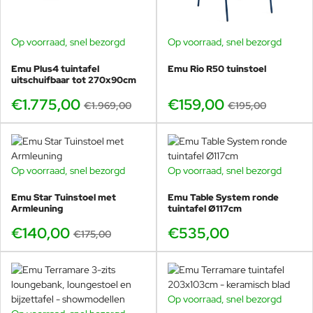
Het open stalen ontwerp oogt luchtig en elegant,
waardoor de barkruk nooit massief of dominant
aanwezig is.
Op voorraad, snel bezorgd
Op voorraad, snel bezorgd
-10%
-18%
Dit maakt de Round barkruk bijzonder geschikt voor
moderne horecaconcepten, rooftop bars en strakke
Emu Plus4 tuintafel
Emu Rio R50 tuinstoel
uitschuifbaar tot 270x90cm
buitenkeukens, maar ook voor particuliere tuinen waar
design centraal staat.
€1.775,00
€159,00
€1.969,00
€195,00
Op voorraad, snel bezorgd
Op voorraad, snel bezorgd
-20%
Comfortabel zonder kussens,
Emu Star Tuinstoel met
Emu Table System ronde
professioneel in gebruik
Armleuning
tuintafel Ø117cm
€140,00
€535,00
Dankzij de ergonomisch gevormde zitting en de lichte
€175,00
rugondersteuning zit de Round barkruk comfortabel,
ook wanneer gasten langer aan de bar blijven zitten. Dit
is een groot voordeel in de horeca, waar praktisch
gebruik en comfort hand in hand moeten gaan.
Op voorraad, snel bezorgd