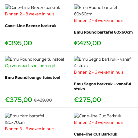
als het assortiment stoelen, tafels en ligbedden in de
serie. Bekijk en bestel deze tijdloze design
Binnen 2 - 8 weken in huis
tuinmeubelen bij Veurst, dompel uzelf onder in
Binnen 2 - 8 weken in huis
Italiaanse luxe!
Cane-Line Breeze barkruk
Emu Round bartafel 60x60cm
€395,00
€479,00
Op voorraad, snel bezorgd
-13%
De
Emu Round barkruk
is de barhoogte-uitvoering
Binnen 2 - 6 weken in huis
binnen de elegante Round collectie. Deze barkruk
Emu Round lounge tuinstoel
combineert het rustige, afgeronde design van de
Emu Segno barkruk - vanaf 4
Round stoelen met een comfortabele zithoogte voor
stuks
buitenbars, statafels en horeca-opstellingen.
€375,00
€275,00
€429,00
Ontworpen door Christophe Pillet en geproduceerd in
Italië, staat de Round barkruk voor tijdloos design,
duurzaamheid en verrassend comfort.
Binnen 2 - 3 weken in huis
Binnen 3 - 6 weken in huis
Cane-line Cut Barkruk
De Round barkruk brengt dezelfde