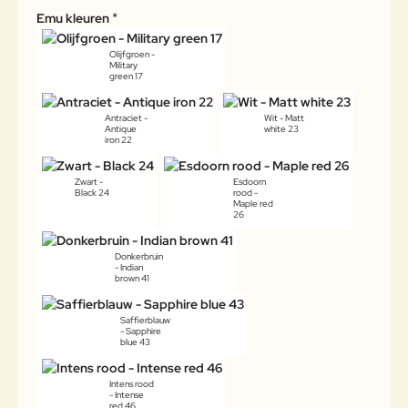
Emu kleuren
Olijfgroen -
Military
green 17
Antraciet -
Wit - Matt
Antique
white 23
iron 22
Zwart -
Esdoorn
Black 24
rood -
Maple red
26
Donkerbruin
- Indian
brown 41
Saffierblauw
- Sapphire
blue 43
Intens rood
- Intense
red 46