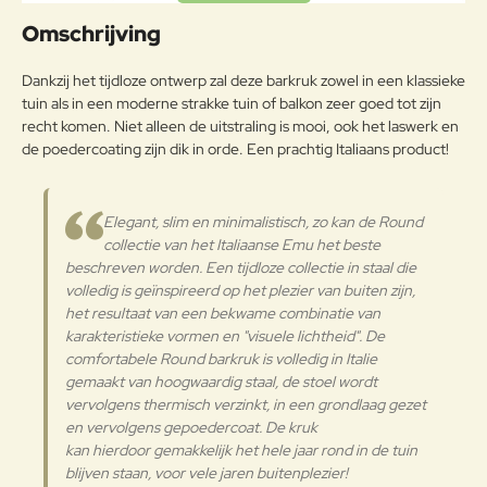
Uw naam:
een koolstofpercentage kleiner
Omschrijving
dan 2%, behandeld om met het
Frame
exclusieve anticorrosieproces
Opmerkin
Dankzij het tijdloze ontwerp zal deze barkruk zowel in een klassieke
emu-coat aan
g:
tuin als in een moderne strakke tuin of balkon zeer goed tot zijn
weersomstandigheden te
recht komen. Niet alleen de uitstraling is mooi, ook het laswerk en
weerstaan.
de poedercoating zijn dik in orde. Een prachtig Italiaans product!
Onderhoudsadvies
Note:
HTML-code wordt niet vertaald!
Om het product lange tijd in
Elegant, slim en minimalistisch, zo kan de Round
Waarderin
uitstekende staat te houden, raden
Slecht
Goed
collectie van het Italiaanse Emu het beste
Waardering:
g:
we aan om het correct en
beschreven worden. Een tijdloze collectie in staal die
regelmatig te reinigen. Verricht de
volledig is geïnspireerd op het plezier van buiten zijn,
reiniging vaker op plaatsen die
Verder
het resultaat van een bekwame combinatie van
door een grote vochtigheid of een
karakteristieke vormen en "visuele lichtheid". ​De
zeeklimaat worden gekenmerkt.
comfortabele Round barkruk is volledig in Italie
Het wordt aanbevolen om de
gemaakt van hoogwaardig staal, de stoel wordt
oppervlakken met een zachte doek
en met water of neutrale
vervolgens thermisch verzinkt, in een grondlaag gezet
reinigingsmiddelen te reinigen. De
en vervolgens gepoedercoat. De kruk
Gepoedercoat staal
langdurige en continue
kan hierdoor gemakkelijk het hele jaar rond in de tuin
blootstelling aan intense uv-
blijven staan, voor vele jaren buitenplezier!