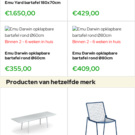
Emu Yard bartafel 180x70cm
rust als de stoel, maar dan op
barhoogte.
€1.650,00
€429,00
Binnen 2 - 6 weken in huis
Binnen 2 - 6 weken in huis
Design barkruk voor buitengebruik
Emu Darwin opklapbare
Emu Darwin opklapbare
Minimalistisch en licht ontwerp met afgeronde lijnen
bartafel rond Ø60cm
bartafel rond Ø80cm
Comfortabele zit, ook zonder kussens
€355,00
€409,00
Weerbestendig en onderhoudsarm
Ideaal voor horeca, bars en particuliere buitenkeukens
Producten van hetzelfde merk
Rustig design voor moderne
bars en terrassen
De Emu Round barkruk is ontworpen voor situaties
waarin uitstraling net zo belangrijk is als functionaliteit.