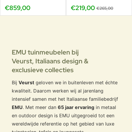
Perfect voor buitenkeukens en veranda’s
€859,00
€219,00
€265,00
Comfortabel bij borrels en informele diners
Designstatement zonder schreeuwerig te zijn
Mooi te combineren met EMU bartafels
EMU tuinmeubelen bij
Veurst,
Italiaans design &
Perfect te combineren met EMU
exclusieve collecties
bartafels
De Emu Round barkruk laat zich uitstekend combineren
Bij
Veurst
geloven we in buitenleven met échte
met verschillende EMU bartafels en statafels. Door het
kwaliteit. Daarom werken wij al jarenlang
rustige design ontstaat altijd een uitgebalanceerde en
intensief samen met het Italiaanse familiebedrijf
professionele baropstelling.
EMU
. Met meer dan
65 jaar ervaring
in metaal
Strak en modern
en outdoor design is EMU uitgegroeid tot een
Emu Nova bartafel 70x70 cm
Flexibel en horeca-proof
wereldwijde referentie op het gebied van luxe
Emu Darwin buitenbar
tuinstoelen, tafels en loungesets.