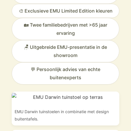
🎨 Exclusieve EMU Limited Edition kleuren
🏡 Twee familiebedrijven met >65 jaar
Te bekijken in onze showroom in
ervaring
Voorschoten
🪑 Uitgebreide EMU-presentatie in de
De Emu Round barkruk is te bekijken in onze showroom
showroom
in
Voorschoten
. Hier kun je verschillende
baropstellingen vergelijken en het verschil ervaren
💬 Persoonlijk advies van echte
tussen Round en andere EMU barkrukken.
buitenexperts
Veurst is de grootste EMU dealer wereldwijd
Enorme voorraad en vaak directe levering
Specialist in horeca en projectinrichting
Met de Round barkruk kies je voor
EMU Darwin tuinstoelen in combinatie met design
rustig design en professioneel
buitentafels.
comfort.