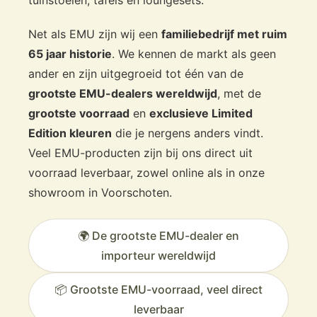
De Round barkruk past zich
Net als EMU zijn wij een
familiebedrijf met ruim
moeiteloos aan verschillende
65 jaar historie
. We kennen de markt als geen
baropstellingen aan.
ander en zijn uitgegroeid tot één van de
grootste EMU-dealers wereldwijd
, met de
grootste voorraad
en
exclusieve Limited
Edition kleuren
die je nergens anders vindt.
Veel EMU-producten zijn bij ons direct uit
voorraad leverbaar, zowel online als in onze
Onderdeel van de Emu Round
showroom in Voorschoten.
collectie
Diningstoel zonder armleuningen
🌍 De grootste EMU-dealer en
Emu Round tuinstoel zonder armleuningen
Diningstoel met armleuningen
importeur wereldwijd
Emu Round tuinstoel met armleuningen
Bijpassende eettafel
📦 Grootste EMU-voorraad, veel direct
Emu Round tuintafel rond Ø90 cm
leverbaar