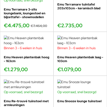
Op voorraad, snel bezorgd
BUNDELKORTING
Emu Terramare tuintafel
SHOWMODEL
Ontworpen voor lange avonden aan
203x103cm - keramisch blad
Emu Terramare 3-zits
-40%
de bar, zonder concessies aan design.
loungebank, loungestoel en
bijzettafel - showmodellen
€4.475,00
€2.735,00
€7.464,00
Binnen 3 - 6 weken in huis
Binnen 3 - 6 weken in huis
Ideaal voor horeca én
Emu Heaven plantenbak hoog
Emu Heaven plantenbak laag -
particulier
- 163cm
103cm
Horeca & projecten
€1.279,00
€1.079,00
Rustig totaalbeeld bij meerdere barkrukken
Geschikt voor intensief dagelijks gebruik
Onderhoudsarm staal met EMU-afwerking
Past bij uiteenlopende bar- en terrasconcepten
Op voorraad, snel bezorgd
Op voorraad, snel bezorgd
-17%
Particulier gebruik
Emu Re-trouvé tuinstoel met
Emu Snooze lounge tuinstoel
armleuningen