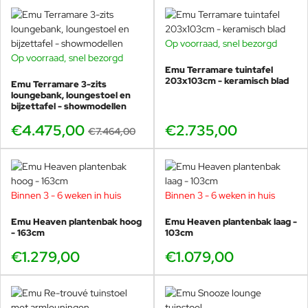
Op voorraad, snel bezorgd
Op voorraad, snel bezorgd
BUNDELKORTING
Emu Terramare tuintafel
SHOWMODEL
203x103cm - keramisch blad
Emu Terramare 3-zits
-40%
loungebank, loungestoel en
bijzettafel - showmodellen
€4.475,00
€2.735,00
€7.464,00
Binnen 3 - 6 weken in huis
Binnen 3 - 6 weken in huis
Emu Heaven plantenbak hoog
Emu Heaven plantenbak laag -
- 163cm
103cm
€1.279,00
€1.079,00