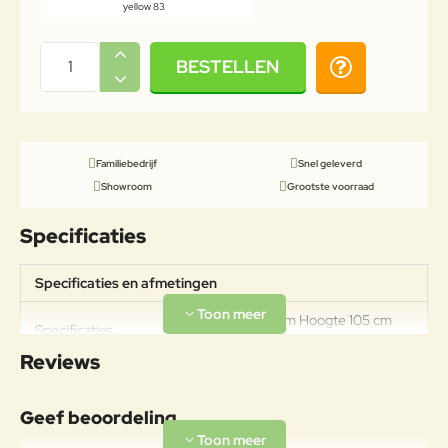
yellow 83
BESTELLEN
Familiebedrijf
Snel geleverd
Showroom
Grootste voorraad
Specificaties
Specificaties en afmetingen
Diameter 80 cm Hoogte 105 cm
Specificaties
Gewicht 15,7kg
Reviews
Materiaal
Legering van ijzer en koolstof, met
Geef beoordeling
een koolstofpercentage kleiner