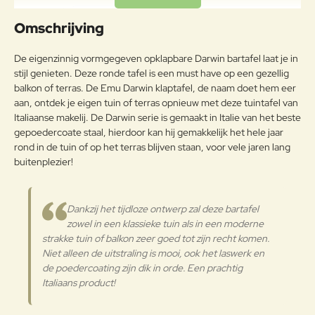
dan 2%, behandeld om met het
Uw naam:
Frame
exclusieve anticorrosieproces
Omschrijving
emu-coat aan
weersomstandigheden te
Opmerkin
De eigenzinnig vormgegeven opklapbare Darwin bartafel laat je in
weerstaan.
g:
stijl genieten. Deze ronde tafel is een must have op een gezellig
Onderhoudsadvies
balkon of terras. De Emu Darwin klaptafel, de naam doet hem eer
aan, ontdek je eigen tuin of terras opnieuw met deze tuintafel van
Om het product lang in goede
Italiaanse makelij. De Darwin serie is gemaakt in Italie van het beste
staat te behouden, adviseren wij
gepoedercoate staal, hierdoor kan hij gemakkelijk het hele jaar
Note:
HTML-code wordt niet vertaald!
het tijdens de winter op een
rond in de tuin of op het terras blijven staan, voor vele jaren lang
Waarderin
afgesloten droge plaats te
Slecht
Goed
buitenplezier!
Waardering:
g:
bewaren zodat condensvorming
wordt vermeden. Indien de
producten dicht bij de zee worden
Verder
Dankzij het tijdloze ontwerp zal deze bartafel
opgeslagen, is het raadzaam voor
zowel in een klassieke tuin als in een moderne
het winterseizoen en op
strakke tuin of balkon zeer goed tot zijn recht komen.
kwartaalbasis de metalen
Gepoedercoat staal
Niet alleen de uitstraling is mooi, ook het laswerk en
oppervlakken met een zachte doek
te reinigen. Gebruik water of
de poedercoating zijn dik in orde. Een prachtig
detergentia en bescherm ze met
Italiaans product!
vaseline-olie of autowas. Mocht u
de tuinmeubelen toch buiten laten