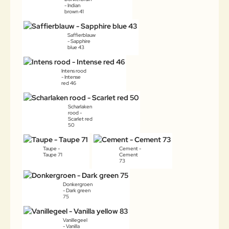
- Indian
brown 41
Saffierblauw
- Sapphire
blue 43
Intens rood
- Intense
red 46
Scharlaken
rood -
Scarlet red
50
Taupe -
Cement -
Taupe 71
Cement
73
Donkergroen
- Dark green
75
Vanillegeel
- Vanilla