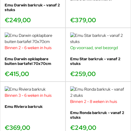
culturen; ze zijn voortdurend op zoek naar de juiste esthetische
Emu Darwin barkruk - vanaf 2
stuks
uitdrukking van het materiaal en de technologieën waar ze mee
bezig zijn.
€249,00
€379,00
Binnen 2 - 6 weken in huis
Op voorraad, snel bezorgd
Emu Darwin opklapbare
Emu Star barkruk - vanaf 2
buiten bartafel 70x70cm
stuks
€415,00
€259,00
Binnen 3 - 6 weken in huis
Binnen 2 - 8 weken in huis
Emu Riviera barkruk
Emu Ronda barkruk - vanaf 2
stuks
€369,00
€249,00