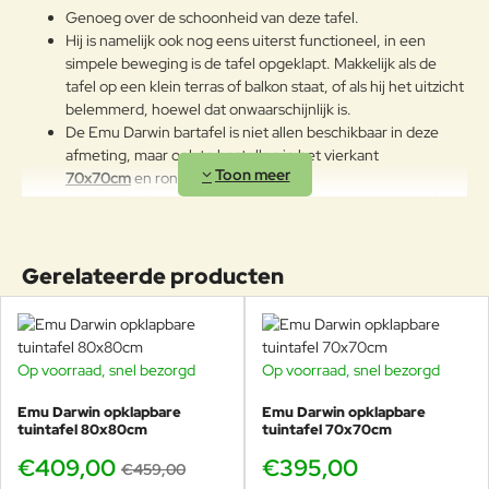
staan in de winter, behandel ze dan
Genoeg over de schoonheid van deze tafel.
op regelmatige basis met vaseline
Hij is namelijk ook nog eens uiterst functioneel, in een
of autowas, ook is het belangrijk
simpele beweging is de tafel opgeklapt. Makkelijk als de
regelmatig het fijnstof af te nemen
tafel op een klein terras of balkon staat, of als hij het uitzicht
met een vochtige doek. Zo heeft u
belemmerd, hoewel dat onwaarschijnlijk is.
vele jaren plezier van uw aankoop!
De Emu Darwin bartafel is niet allen beschikbaar in deze
afmeting, maar ook te bestellen in het vierkant
70x70cm
en rond
Ø60cm
.
Vrijwel alle Emu barkrukken passen goed bij deze bartafel,
maak uw eigen combinatie!
Alleen de beste grondstoffen zijn gebruikt voor de stalen
tuinmeubels van Emu.
Gerelateerde producten
De ronde Darwin tafel 80cm heeft een draagkracht van wel
100 kg!
Het gewicht is 15,7kg, deze waait dus niet zomaar weg.
Geschikt voor jarenlang intensief buitengebruik.
Op voorraad, snel bezorgd
Op voorraad, snel bezorgd
-11%
Emu Darwin opklapbare
Emu Darwin opklapbare
Kom de Darwin tafels en stoelen uitproberen in
tuintafel 80x80cm
tuintafel 70x70cm
onze showroom te Voorschoten!
€409,00
€395,00
€459,00