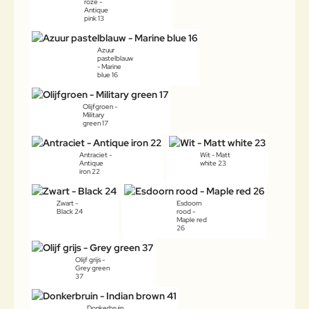
roze -
Antique
pink 13
Azuur
pastelblauw
- Marine
blue 16
Olijfgroen -
Military
green 17
Antraciet -
Wit - Matt
Antique
white 23
iron 22
Zwart -
Esdoorn
Black 24
rood -
Maple red
26
Olijf grijs -
Grey green
37
Donkerbruin