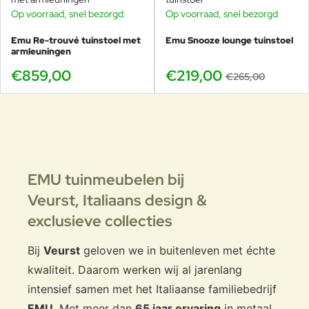
Op voorraad, snel bezorgd
Op voorraad, snel bezorgd
-17%
Emu Re-trouvé tuinstoel met
Emu Snooze lounge tuinstoel
armleuningen
€859,00
€219,00
€265,00
EMU tuinmeubelen bij
Veurst,
Italiaans design &
exclusieve collecties
Bij
Veurst
geloven we in buitenleven met échte
kwaliteit. Daarom werken wij al jarenlang
intensief samen met het Italiaanse familiebedrijf
EMU
. Met meer dan
65 jaar ervaring
in metaal