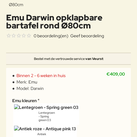
Emu Darwin opklapbare
bartafel rond Ø80cm
0 beoordeling(en)
Geef beoordeling
Bestel met de vertrouwde service
van Veurst
€409,00
Binnen 2 - 6 weken in huis
Merk:
Emu
Model:
Darwin
Emu kleuren
Lentegroen
- Spring
green 03
Antiek