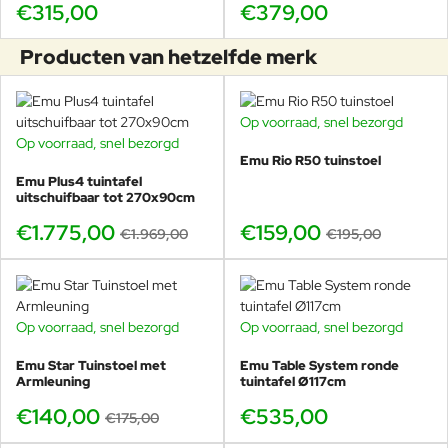
€315,00
€379,00
Producten van hetzelfde merk
Op voorraad, snel bezorgd
-18%
Op voorraad, snel bezorgd
-10%
Emu Rio R50 tuinstoel
Emu Plus4 tuintafel
uitschuifbaar tot 270x90cm
€1.775,00
€159,00
€1.969,00
€195,00
Op voorraad, snel bezorgd
Op voorraad, snel bezorgd
-20%
Emu Star Tuinstoel met
Emu Table System ronde
Armleuning
tuintafel Ø117cm
€140,00
€535,00
€175,00