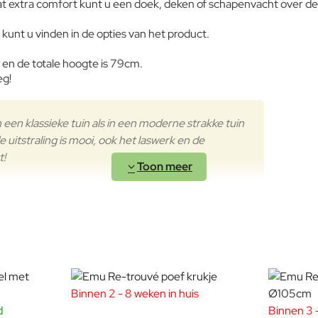
wat extra comfort kunt u een doek, deken of schapenvacht over de
kunt u vinden in de opties van het product.
 en de totale hoogte is 79cm.
eg!
n een klassieke tuin als in een moderne strakke tuin
e uitstraling is mooi, ook het laswerk en de
t!
n: pure lijnvoering, maximale lichtheid
voor mensen die design niet “leuk” vinden, maar voelen. Een stoel
oor
Jean-Marie Massaud
Binnen 2 - 8 weken in huis
en met aandacht vervaardigd in Italië, 
d
Binnen 3 -
n een bijna zwevend silhouet op het terras.