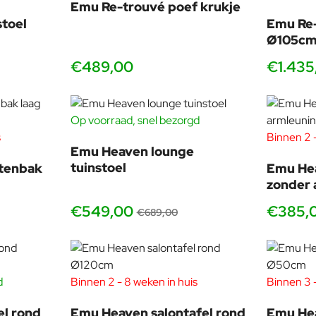
Emu Re-trouvé poef krukje
stoel
Emu Re-
ft de vorm extra strak en architectonisch. Dat geeft een ruimtelijk
Ø105c
gt.
€489,00
€1.435
arantie, ritme en Italiaanse elegantie
Op voorraad, snel bezorgd
-20%
s
Binnen 2 -
Emu Heaven lounge
n collectie speelt met transparantie: lijnen omlijsten de vorm en l
tuinstoel
ntenbak
Emu Hea
t geheel elegant en rustig. Dat is precies waarom Heaven zo geliefd
zonder 
est hiermee een designstoel die niet alleen mooi is bij een stylingf
€549,00
€385,
€689,00
d
Binnen 2 - 8 weken in huis
Binnen 3 -
en Heaven tafel
el rond
Emu Heaven salontafel rond
Emu Hea