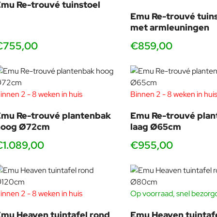
mu Re-trouvé tuinstoel
Emu Re-trouvé tuin
Juist doordat deze uitvoering
geen armleuningen
heeft, blij
met armleuningen
meerdere stoelen wilt plaatsen zonder dat het geheel druk oo
€755,00
€859,00
Waarom Heaven zo bijzonder oogt: transp
innen 2 - 8 weken in huis
Binnen 2 - 8 weken in hui
Wat je ziet is licht, maar wat je krijgt is kwaliteit. De Heave
mu Re-trouvé plantenbak
Emu Re-trouvé pla
de zon prachtige schaduwen op je terras, en ’s avonds blijft he
hoog Ø72cm
laag Ø65cm
Het materiaal is zorgvuldig afgewerkt voor buitengebruik. Je ki
€1.089,00
€955,00
Nederlandse buitenleven.
innen 2 - 8 weken in huis
Op voorraad, snel bezorg
De mooiste match: Heaven stoelen aan e
mu Heaven tuintafel rond
Emu Heaven tuintaf