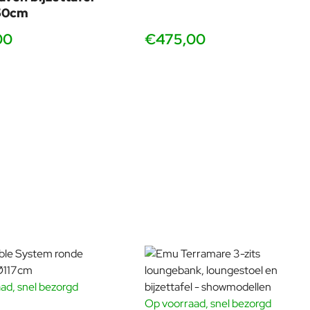
50cm
de designtaal ontstaat er een set die aanvoelt als één geheel:
00
€475,00
j mee zijn.
ortversie met armleuningen, of zet juist een lounge element
ad, snel bezorgd
etten, maar wél met spanning en comfortlagen.
Op voorraad, snel bezorgd
BUNDELKORTING