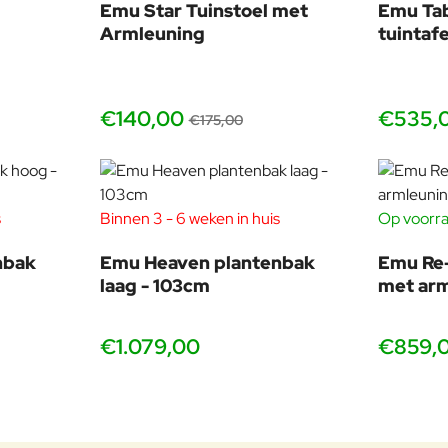
Emu Star Tuinstoel met
Emu Ta
Armleuning
tuintaf
 plantenbakken en accessoires
€140,00
€535,
is die klopt tot in detail? Voeg dan elementen toe uit dezelfde Hea
€175,00
staat.
tenbakken en aanverwante items
of bekijk meteen
alle Heave
s
Binnen 3 - 6 weken in huis
Op voorra
nbak
Emu Heaven plantenbak
Emu Re-
laag - 103cm
met ar
 de lijnen, kleuren en het comfort
€1.079,00
€859,
 het echt ervaren. De finesse van de lijnen, de lichtheid van het s
van de
EMU Heaven collectie
is bij ons te bekijken in de showroom
kleur en toepassing. Of je nu een compact balkon inricht of een ru