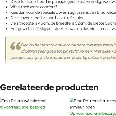
Deze tuinstoel heeft in principe geen kussen nodig, voor 
Wilt u toch extra comfort?
Kies dan voor de speciale zit- en rugkussens van Emu, deze 
De Heaven stoel is stapelbaar tot 4 stuks.
De zithoogte is 45cm, de breedte is 62cm, de diepte 59cm
Het gewicht is 7,3kg per stoel, ze waaien dus niet zomaar w
Dankzij het tijdloze ontwerp zal deze tuinstoel zowel i
of balkon zeer goed tot zijn recht komen. Niet alleen d
poedercoating zijn dik in orde. Een prachtig Italiaans produc
Gerelateerde producten
EMU Heaven tuinstoel zonder armleuninge
De
EMU Heaven tuinstoel zonder armleuningen
is gemaakt 
p voorraad, snel bezorgd
verfijnde belijning en grafische open structuur. Ontworpen d
Op voorraad, snel bezorg
trend; het is een stijlkeuze voor wie houdt van lucht, ruimte e