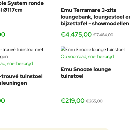
ble System ronde
SHOWMODEL
el Ø117cm
Emu Terramare 3-zits
-40
loungebank, loungestoel e
bijzettafel - showmodellen
00
€4.475,00
ven wereld. Denk aan plantenbakken of accessoires in dezelfde
€7.464,00
Op voorraad, snel bezorgd
n producten
.
-17
ad, snel bezorgd
Emu Snooze lounge
tuinstoel
trouvé tuinstoel
mleuningen
00
€219,00
ilhouet en het comfort van de zitting vallen pas écht op
€265,00
.
im terras in één consistente designstijl wilt neerzetten.