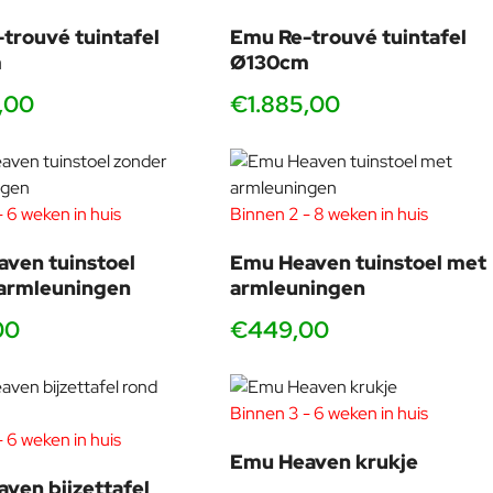
trouvé tuintafel
Emu Re-trouvé tuintafel
 effect rond de eettafel en maakt de stoel ideaal wanneer je
m
Ø130cm
,00
€1.885,00
 6 weken in huis
Binnen 2 - 8 weken in huis
aten lucht ertussen, waardoor het meubel “ademt”. Overdag tekent
ven tuinstoel
Emu Heaven tuinstoel met
 is bij designliefhebbers, architecten en hospitality projecten.
armleuningen
armleuningen
oto, maar ook bedoeld is om jaar in jaar uit te gebruiken in het
00
€449,00
Binnen 3 - 6 weken in huis
 6 weken in huis
Emu Heaven krukje
ven bijzettafel