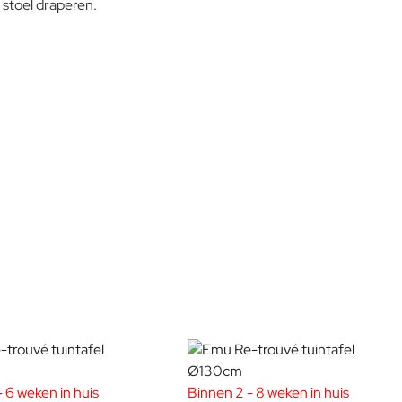
 stoel draperen.
 die niet schreeuwt, maar direct herkenbaar is door zijn
waar vakmanschap en proportie nog heilig zijn. Heaven is geen
 6 weken in huis
Binnen 2 - 8 weken in huis