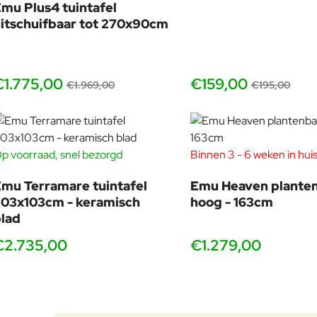
mu Plus4 tuintafel
itschuifbaar tot 270x90cm
Afstylen als een designproject: Heaven
€1.775,00
€159,00
Wil je dat je terras echt af voelt, alsof het een buitenkamer 
€1.969,00
€195,00
signatuur, zodat je styling rustig blijft en het ontwerp centraal 
Bekijk Heaven items en accessoires op één plek:
Heaven plan
p voorraad, snel bezorgd
Binnen 3 - 6 weken in hui
mu Terramare tuintafel
Emu Heaven plante
03x103cm - keramisch
hoog - 163cm
Te bewonderen in onze showroom: ervaar
lad
€2.735,00
€1.279,00
Foto’s kunnen veel laten zien, maar Heaven moet je eigenlijk in
wanneer je er omheen loopt en plaatsneemt. Een groot deel 
Wij helpen je graag met een setadvies dat klopt in verhouding, 