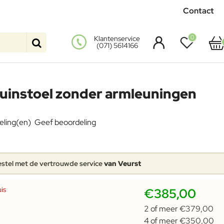
Contact
0
Klantenservice
(071) 5614166
uinstoel zonder armleuningen
eling(en)
Geef beoordeling
stel met de vertrouwde service
van Veurst
is
€385,00
2 of meer €379,00
4 of meer €350,00