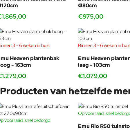
Ø120cm
Ø80cm
De Heaven tuinstoel komt pas echt volledig tot zijn recht in c
licht, verfijnd en perfect in balans. Denk aan een ronde opstell
€1.865,00
€975,00
Bekijk ook de bijpassende tafel en maak er een complete des
Tip: zoek je een luchtige eethoek met een echte designuitstraling,
innen 3 - 6 weken in huis
Binnen 3 - 6 weken in hui
Emu Heaven plantenbak
Emu Heaven plante
oog - 163cm
laag - 103cm
Heaven in meerdere varianten: mixen vo
€1.279,00
€1.079,00
Een sterke outdoor setting ontstaat vaak door subtiele varia
Producten van hetzelfde me
in voor extra diepte. Zo ontstaat er een terras dat niet “inge
Ontdek de andere Heaven zitvarianten:
Heaven tuinstoel m
Op voorraad, snel bezorg
p voorraad, snel bezorgd
-10%
Door dezelfde lijnvoering matchen deze modellen moeiteloos m
Emu Rio R50 tuinsto