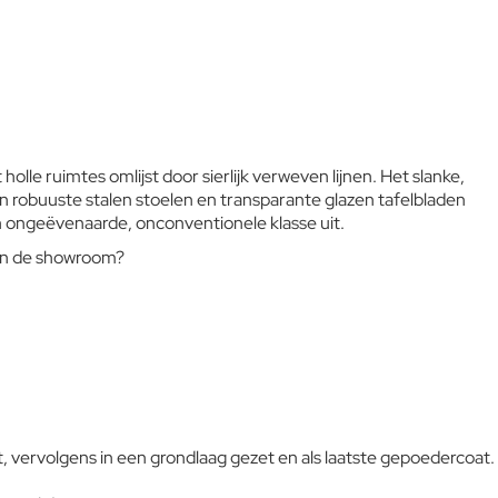
mooie gekleurde polyestercoating worden aangetast. We raden
aan om de producten wanneer ze lange tijd niet gebruikt
worden of in de winter te reinigen en op een beschermde plek
op te bergen.
olle ruimtes omlijst door sierlijk verweven lijnen. Het slanke,
 robuuste stalen stoelen en transparante glazen tafelbladen
n ongeëvenaarde, onconventionele klasse uit.
n in de showroom?
t, vervolgens in een grondlaag gezet en als laatste gepoedercoat.