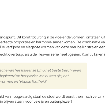
Verder
gspunt. Dit komt tot uiting in de vloeiende vormen, ontstaan uit h
 perfecte proporties en harmonie samenkomen. De combinatie van
 De verfijnde en elegante vormen van deze meubellijn stralen ee
s echt overtuigd als u de Heaven serie heeft gezien. Komt u kijke
lectie van het Italiaanse Emu het beste beschreven
eïnspireerd op het plezier van buiten zijn, het
ormen en "visuele lichtheid".
akt van hoogwaardig staal, de stoel wordt eerst thermisch verzink
n blijven staan, voor vele jaren buitenplezier!