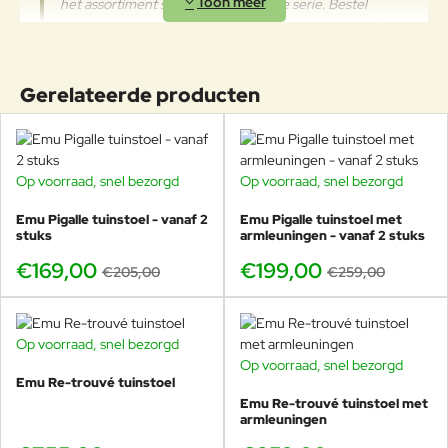
het assortiment stoelen en tafel in de serie. Bestel
beschermde plek op te bergen.
deze tijdloze design tuintafel bij Veurst, dompel uzelf
onder in Italiaanse luxe!
Gerelateerde producten
Rond design, ontworpen om
samen te komen
Op voorraad, snel bezorgd
Op voorraad, snel bezorgd
-18%
-23%
De
Emu Re-Trouvé ronde tuintafel Ø105cm
, ontworpen
door
Patricia Urquiola
, is een uitgesproken designobject
Emu Pigalle tuinstoel - vanaf 2
Emu Pigalle tuinstoel met
dat uitnodigt tot samenkomen. Dankzij de ronde vorm
stuks
armleuningen - vanaf 2 stuks
ontstaat er een natuurlijke, sociale tafelopstelling waar
€169,00
€199,00
€205,00
€259,00
iedereen elkaar aankijkt — perfect voor diners, borrels en
lange gesprekken in de buitenlucht.
Op voorraad, snel bezorgd
Op voorraad, snel bezorgd
Emu Re-trouvé tuinstoel
Ideaal formaat voor 4 tot 5 personen
Emu Re-trouvé tuinstoel met
armleuningen
Met een diameter van
105cm
is deze tafel ideaal voor
4
personen
. Compact genoeg voor een balkon, patio of