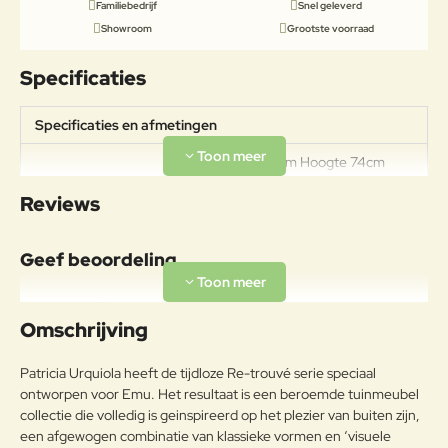
Familiebedrijf
Snel geleverd
Showroom
Grootste voorraad
Specificaties
Specificaties en afmetingen
Diameter 105cm Hoogte 74cm
Specificaties
Gewicht 22,2kg Draagkracht van
Reviews
100kg
Materiaal
Geef beoordeling
Legering van ijzer en koolstof, met
een koolstofpercentage kleiner
Uw naam:
dan 2%, behandeld om met het
Omschrijving
Frame
exclusieve anticorrosieproces
emu-coat aan
Opmerkin
Patricia Urquiola heeft de tijdloze Re-trouvé serie speciaal
weersomstandigheden te
g:
ontworpen voor Emu. Het resultaat is een beroemde tuinmeubel
weerstaan.
collectie die volledig is geinspireerd op het plezier van buiten zijn,
Onderhoudsadvies
een afgewogen combinatie van klassieke vormen en ‘visuele