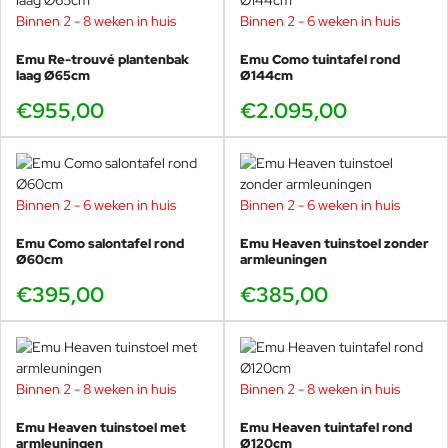
Re-Trouvé armchair
– extra comfort aan tafel.
Binnen 2 - 8 weken in huis
Binnen 2 - 6 weken in huis
Re-Trouvé pouf / krukje
– flexibel bijplaatsen of
loungen.
Emu Re-trouvé plantenbak
Emu Como tuintafel rond
laag Ø65cm
Ø144cm
Samen vormen zij een harmonieus geheel met een
€955,00
€2.095,00
uitgesproken designkarakter, zeer geschikt voor zowel
particuliere tuinen als professionele omgevingen.
Binnen 2 - 6 weken in huis
Binnen 2 - 6 weken in huis
Alternatief: Re-Trouvé Ø130cm of
Emu Como salontafel rond
Emu Heaven tuinstoel zonder
Emu Como Ø120cm
Ø60cm
armleuningen
Zoek je nét wat meer ruimte? Dan is de
Re-Trouvé ronde
€395,00
€385,00
tuintafel Ø130cm
een uitstekende keuze voor grotere
gezelschappen.
Wil je juist een rustiger, klassieker tafelbeeld met dezelfde
hoogwaardige afwerking, dan is de
Emu Como ronde
Binnen 2 - 8 weken in huis
Binnen 2 - 8 weken in huis
tuintafel Ø120cm
een sterk alternatief dat prachtig
combineert met Re-Trouvé stoelen en krukjes.
Emu Heaven tuinstoel met
Emu Heaven tuintafel rond
armleuningen
Ø120cm