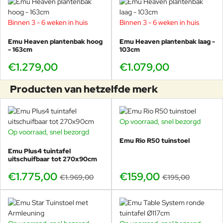
uit voorraad.
Binnen 3 - 6 weken in huis
Binnen 3 - 6 weken in huis
Emu Heaven plantenbak hoog
Emu Heaven plantenbak laag -
Patricia Urquiola
- 163cm
103cm
€1.279,00
€1.079,00
Patricia Urquiola werd geboren in Oviedo (Spanje) en
woont en werkt nu in Milaan. Ze ging naar de School of
Producten van hetzelfde merk
Architecture of Madrid Polytechnic en Milan Polytechnic,
waar ze in 1989 afstudeerde bij Achille Castiglioni. Van 1990
tot 1992 was ze assistent-docent aan zowel Achille
Castiglioni als Eugenio Bettinelli aan de Polytechnische
Op voorraad, snel bezorgd
-18%
Universiteit van Milaan en ENSCI in Parijs. Van 1990 tot
Op voorraad, snel bezorgd
-10%
1996 was ze verantwoordelijk voor het kantoor voor de
Emu Rio R50 tuinstoel
ontwikkeling van nieuwe producten van DePadova, in
Emu Plus4 tuintafel
uitschuifbaar tot 270x90cm
samenwerking met Vico Magistretti. In 1996 werd ze hoofd
van de ontwerpgroep van Lissoni Associati.
€1.775,00
€159,00
€1.969,00
€195,00
In 2001 opent ze haar eigen studio die werkt aan
productontwerp, architectuur, installaties en
conceptcreatie. Onder haar laatste architectuurprojecten:
twee luxe hotels, Mandarin Oriental Hotel Barcelona en