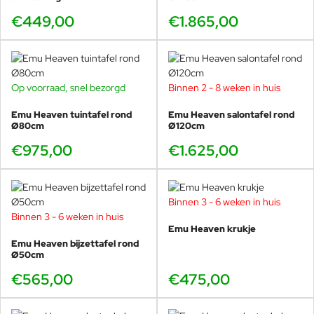
€449,00
€1.865,00
Ideaal voor horeca en compacte
terrassen
Door het compacte formaat, de stabiele constructie en het
Op voorraad, snel bezorgd
Binnen 2 - 8 weken in huis
uitgesproken design is de Re-Trouvé Ø105cm zeer geliefd
Emu Heaven tuintafel rond
Emu Heaven salontafel rond
in de horeca. Perfect voor kleinere terrassen, binnentuinen,
Ø80cm
Ø120cm
boutique hotels en restaurants die hun buitenruimte een
onderscheidende uitstraling willen geven.
€975,00
€1.625,00
Binnen 3 - 6 weken in huis
Te bekijken in de showroom bij
Binnen 3 - 6 weken in huis
Veurst
Emu Heaven krukje
Emu Heaven bijzettafel rond
In onze showroom in Voorschoten kun je de Re-Trouvé
Ø50cm
ronde tuintafel Ø105cm combineren met diverse EMU
€565,00
€475,00
stoelen en alternatieve tafels zoals de Como. Als grootste
EMU dealer wereldwijd hebben wij diepgaande
productkennis, een grote showroom en vaak snelle levering