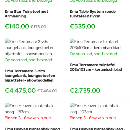
Op voorraad, snel bezorgd
Op voorraad, snel bezorgd
-20%
WRetreat & Spa in Vieques (Puerto Rico), een privéwoning
in Udine, de scenografie voor de opera "L'incoronazione di
Emu Star Tuinstoel met
Emu Table System ronde
Poppea" van Monteverdi, showrooms, boetieks en
Armleuning
tuintafel Ø117cm
interieurs voor Hermès, Gianvito Rossi, Valentino, Max
€140,00
€535,00
€175,00
Mara, H&M en het algemene concept voor Pitti Immagine
Florence. Een persoonlijke tentoonstelling is getoond in
Feria Hábitat Valencia (2010). Ze ontwerpt voor Agape,
Alessi, Andreu World, Artelano, Axor, B&B Italia, Bart
Design, Bisazza, BMW, Bosa, Chevalier Edition, Il Coccio, De
Op voorraad, snel bezorgd
Padova, De Vecchi, Driade, Emu, Fasem, Salvatore
Op voorraad, snel bezorgd
BUNDELKORTING
Ferragamo, Flos, Foscarini , Gallotti & Radice, Gandia
Emu Terramare tuintafel
SHOWMODEL
203x103cm - keramisch blad
Blasco, Glass Italia, Kartell, Kettal, Kvadrat, Mixing Media,
Emu Terramare 3-zits
-40%
loungebank, loungestoel en
Maurice Lacroix, Liv'it, Peter Mabeo, MDF Italia, Molteni,
bijzettafel - showmodellen
Moroso, Mutina, Olivari, Panasonic, Paola Lenti, Rosenthal,
Champagne Ruinart , San Lorenzo, Tronconi, Viccarbe.
€4.475,00
€2.735,00
€7.464,00
Consulting voor Honda en LG. Ze heeft verschillende
internationale prijzen en prijzen gewonnen.
Binnen 3 - 6 weken in huis
Binnen 3 - 6 weken in huis
Emu Heaven plantenbak hoog
Emu Heaven plantenbak laag -