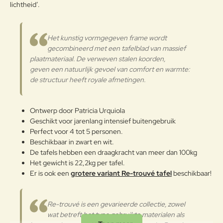
lichtheid’.
Om het product lange tijd in
Note:
HTML-code wordt niet vertaald!
uitstekende staat te houden, raden
Waarderin
we aan om het correct en
Slecht
Goed
Het kunstig vormgegeven frame wordt
Waardering:
g:
regelmatig te reinigen. Verricht de
gecombineerd met een tafelblad van massief
reiniging vaker op plaatsen die
plaatmateriaal. De verweven stalen koorden,
door een grote vochtigheid of een
Verder
geven een natuurlijk gevoel van comfort en warmte:
zeeklimaat worden gekenmerkt.
de structuur heeft royale afmetingen.
Het wordt aanbevolen om de
oppervlakken met een zachte doek
en met water of neutrale
Ontwerp door Patricia Urquiola
reinigingsmiddelen te reinigen. De
Gepoedercoat staal
langdurige en continue
Geschikt voor jarenlang intensief buitengebruik
blootstelling aan intense uv-
Perfect voor 4 tot 5 personen.
straling of aan erg lage
Beschikbaar in zwart en wit.
temperaturen kunnen de originele
De tafels hebben een draagkracht van meer dan 100kg
eigenschappen van de mooie
Het gewicht is 22,2kg per tafel.
gekleurde polyestercoating
Er is ook een
grotere variant Re-trouvé tafel
beschikbaar!
worden aangetast. We raden aan
om (indien mogelijk natuurlijk) de
producten wanneer ze lange tijd
Re-trouvé is een gevarieerde collectie, zowel
niet gebruikt worden of in de
wat betreft het type gebruikte materialen als
winter te reinigen en op een