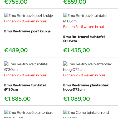
€755,00
€859,00
kleiner terras, maar ruim genoeg voor comfortabel dineren
met meerdere schalen en glazen. Dit maakt de Ø105cm
uitvoering bijzonder populair bij stadswoningen en
Binnen 2 - 8 weken in huis
compacte horecaterrassen.
Binnen 3 - 6 weken in huis
Sculpturaal en luchtig
Emu Re-trouvé poef krukje
Emu Re-trouvé tuintafel
Het kenmerkende Re-Trouvé patroon loopt subtiel door in
Ø105cm
het ontwerp, waardoor de tafel ondanks zijn stevige
€489,00
€1.435,00
constructie visueel licht blijft. Het open staalwerk zorgt voor
een speels spel van licht en schaduw op het terras.
Binnen 2 - 8 weken in huis
Binnen 2 - 8 weken in huis
Perfect te combineren met Re-
Emu Re-trouvé tuintafel
Emu Re-trouvé plantenbak
Trouvé stoelen
Ø130cm
hoog Ø72cm
Deze ronde tafel komt het mooist tot zijn recht in
€1.885,00
€1.089,00
combinatie met andere elementen uit de Re-Trouvé
collectie:
Re-Trouvé tuinstoel
– licht, grafisch en elegant.