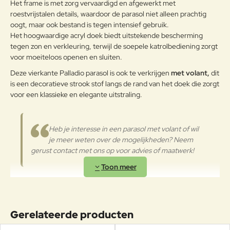
Het frame is met zorg vervaardigd en afgewerkt met
Verder
Het wordt aanbevolen om de
roestvrijstalen details, waardoor de parasol niet alleen prachtig
oppervlakken met een zachte doek
oogt, maar ook bestand is tegen intensief gebruik.
en met water of neutrale
Het hoogwaardige acryl doek biedt uitstekende bescherming
reinigingsmiddelen te reinigen. De
tegen zon en verkleuring, terwijl de soepele katrolbediening zorgt
Aluminium
langdurige en continue
voor moeiteloos openen en sluiten.
blootstelling aan intense uv-
straling of aan erg lage
Deze vierkante Palladio parasol is ook te verkrijgen
met volant,
dit
temperaturen kunnen de originele
is een decoratieve strook stof langs de rand van het doek die zorgt
eigenschappen van de mooie
voor een klassieke en elegante uitstraling.
gekleurde polyestercoating
worden aangetast. We raden aan
om de producten wanneer ze
Heb je interesse in een parasol met volant of wil
lange tijd niet gebruikt worden of
je meer weten over de mogelijkheden? Neem
in de winter te reinigen en op een
gerust contact met ons op voor advies of maatwerk!
beschermde plek op te bergen of
af te dekken met de parasolhoes.
Rond verkrijgbaar in vier afmetingen
:
Ø250cm
,
Ø300cm
,
Ø350cm
en
Ø400cm
.
Vierkant verkrijgbaar in vier armetingen:
Deze
Gerelateerde producten
afmeting
200x200cm
,
300x300cm
,
350x350cm
en
400x400cm
.