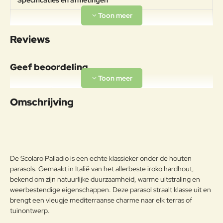
Specificaties en afmetingen
Afmetingen:
Specificaties
200x200mDoorloophoogte:
Reviews
220cm Gewicht: 10kg
Materiaal
Geef beoordeling
Aluminiumlegeringen,
buitengewoon geschikt voor de
Uw naam:
koude verwerking en gieten, op
Omschrijving
Aluminium
passende wijze behandeld om de
weersomstandigheden te
Opmerkin
weerstaan en met poeder gelakt.
g:
Onderhoudsadvies
De Scolaro Palladio is een echte klassieker onder de houten
Om het product lange tijd in
parasols. Gemaakt in Italië van het allerbeste iroko hardhout,
uitstekende staat te houden, raden
Note:
HTML-code wordt niet vertaald!
bekend om zijn natuurlijke duurzaamheid, warme uitstraling en
we aan om het correct en
weerbestendige eigenschappen. Deze parasol straalt klasse uit en
Waarderin
regelmatig te reinigen. Verricht de
Slecht
Goed
Waardering:
brengt een vleugje mediterraanse charme naar elk terras of
g:
reiniging vaker op plaatsen die
tuinontwerp.
door een grote vochtigheid of een
zeeklimaat worden gekenmerkt.