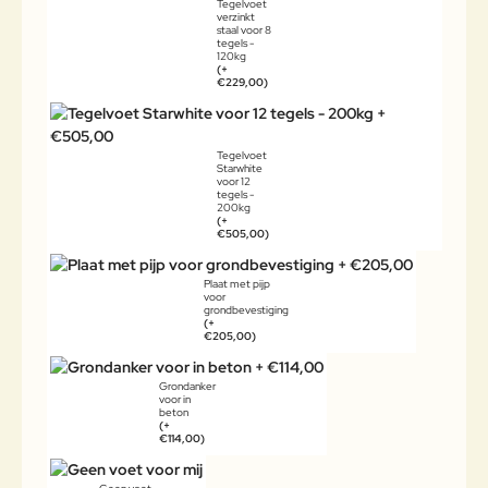
Tegelvoet
verzinkt
staal voor 8
tegels -
120kg
(+
€229,00)
Tegelvoet
Starwhite
voor 12
tegels -
200kg
(+
€505,00)
Plaat met pijp
voor
grondbevestiging
(+
€205,00)
Grondanker
voor in
beton
(+
€114,00)