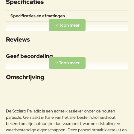
Specificaties
Specificaties en afmetingen
Afmetingen:
Specificaties
200x300mDoorloophoogte:
Reviews
230cm Gewicht: 16kg
Materiaal
Geef beoordeling
Aluminiumlegeringen,
buitengewoon geschikt voor de
Uw naam:
koude verwerking en gieten, op
Omschrijving
Aluminium
passende wijze behandeld om de
weersomstandigheden te
Opmerkin
weerstaan en met poeder gelakt.
g:
Onderhoudsadvies
De Scolaro Palladio is een echte klassieker onder de houten
Om het product lange tijd in
parasols. Gemaakt in Italië van het allerbeste iroko hardhout,
uitstekende staat te houden, raden
Note:
HTML-code wordt niet vertaald!
bekend om zijn natuurlijke duurzaamheid, warme uitstraling en
we aan om het correct en
weerbestendige eigenschappen. Deze parasol straalt klasse uit en
Waarderin
regelmatig te reinigen. Verricht de
Slecht
Goed