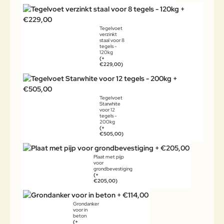
Tegelvoet
verzinkt
staal voor 8
tegels -
120kg
(+
€229,00)
Tegelvoet
Starwhite
voor 12
tegels -
200kg
(+
€505,00)
Plaat met pijp
voor
grondbevestiging
(+
€205,00)
Grondanker
voor in
beton
(+