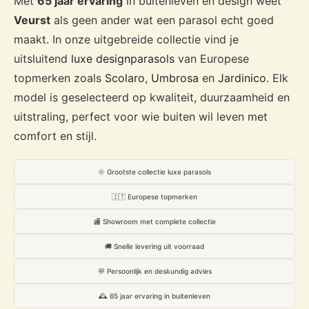
Met
65 jaar ervaring
in buitenleven en design weet
Veurst
als geen ander wat een parasol echt goed
maakt. In onze uitgebreide collectie vind je
uitsluitend
luxe designparasols
van Europese
topmerken zoals
Scolaro
,
Umbrosa
en
Jardinico
. Elk
model is geselecteerd op kwaliteit, duurzaamheid en
uitstraling, perfect voor wie buiten wil leven met
comfort en stijl.
🌞 Grootste collectie luxe parasols
🇮🇹 Europese topmerken
🏬 Showroom met complete collectie
🚚 Snelle levering uit voorraad
💬 Persoonlijk en deskundig advies
🕰️ 65 jaar ervaring in buitenleven