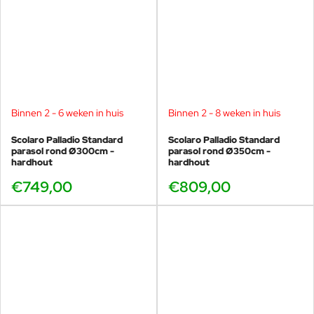
goed in een al bestaande parasolvoet van een ander merk.
De Scolaro Napoli: klassieke schoonheid onder
de zon, met Italiaanse verfijning in elk detail.
Binnen 2 - 6 weken in huis
Binnen 2 - 8 weken in huis
Scolaro Palladio Standard
Scolaro Palladio Standard
parasol rond Ø300cm -
parasol rond Ø350cm -
hardhout
hardhout
€749,00
€809,00