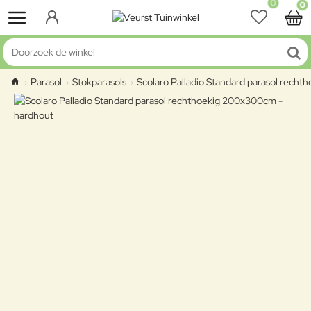
0
0
Doorzoek de winkel
Parasol
Stokparasols
Scolaro Palladio Standard parasol rech
home