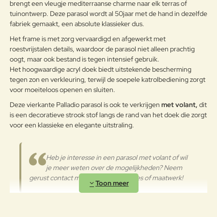
Waardering:
brengt een vleugje mediterraanse charme naar elk terras of
g:
reiniging vaker op plaatsen die
tuinontwerp. Deze parasol wordt al 50jaar met de hand in dezelfde
door een grote vochtigheid of een
fabriek gemaakt, een absolute klassieker dus.
zeeklimaat worden gekenmerkt.
Verder
Het wordt aanbevolen om de
Het frame is met zorg vervaardigd en afgewerkt met
oppervlakken met een zachte doek
roestvrijstalen details, waardoor de parasol niet alleen prachtig
en met water of neutrale
oogt, maar ook bestand is tegen intensief gebruik.
reinigingsmiddelen te reinigen. De
Het hoogwaardige acryl doek biedt uitstekende bescherming
Aluminium
langdurige en continue
tegen zon en verkleuring, terwijl de soepele katrolbediening zorgt
blootstelling aan intense uv-
voor moeiteloos openen en sluiten.
straling of aan erg lage
temperaturen kunnen de originele
Deze vierkante Palladio parasol is ook te verkrijgen
met volant,
dit
eigenschappen van de mooie
is een decoratieve strook stof langs de rand van het doek die zorgt
gekleurde polyestercoating
voor een klassieke en elegante uitstraling.
worden aangetast. We raden aan
om de producten wanneer ze
lange tijd niet gebruikt worden of
Heb je interesse in een parasol met volant of wil
in de winter te reinigen en op een
je meer weten over de mogelijkheden? Neem
beschermde plek op te bergen of
gerust contact met ons op voor advies of maatwerk!
af te dekken met de parasolhoes.
Rond verkrijgbaar in vier afmetingen
:
Ø250cm
,
Ø300cm
,