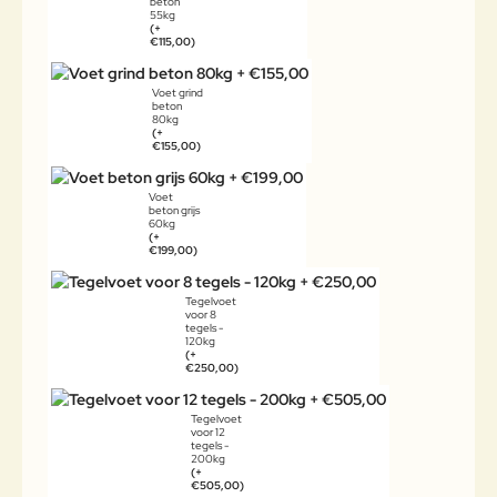
beton
55kg
(+
€115,00)
Voet grind
beton
80kg
(+
€155,00)
Voet
beton grijs
60kg
(+
€199,00)
Tegelvoet
voor 8
tegels -
120kg
(+
€250,00)
Tegelvoet
voor 12
tegels -
200kg
(+
€505,00)