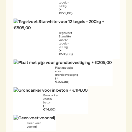
tegels -
120kg
(+
€229,00)
Tegelvoet
Starwhite
voor 12
tegels -
200kg
(+
€505,00)
Plaat met pijp
voor
grondbevestiging
(+
€205,00)
Grondanker
voor in
beton
(+
€114,00)
Geen voet
voor mij