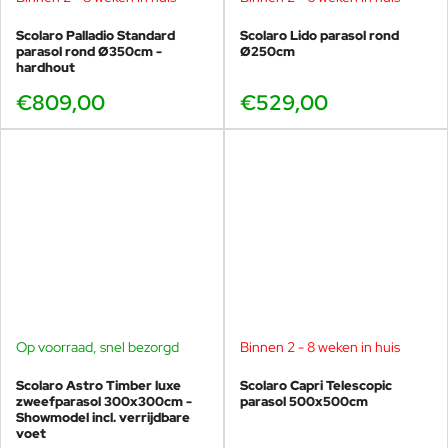
Scolaro Palladio Standard
Scolaro Lido parasol rond
parasol rond Ø350cm -
Ø250cm
hardhout
€809,00
€529,00
Op voorraad, snel bezorgd
Binnen 2 - 8 weken in huis
SHOWMODEL
-40%
Scolaro Astro Timber luxe
Scolaro Capri Telescopic
zweefparasol 300x300cm -
parasol 500x500cm
Showmodel incl. verrijdbare
voet