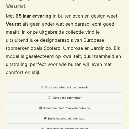
Veurst
Met
65 jaar ervaring
in buitenleven en design weet
Veurst
als geen ander wat een parasol echt goed
maakt. In onze uitgebreide collectie vind je
uitsluitend
luxe designparasols
van Europese
topmerken zoals
Scolaro
,
Umbrosa
en
Jardinico
. Elk
model is geselecteerd op kwaliteit, duurzaamheid en
uitstraling, perfect voor wie buiten wil leven met
comfort en stijl.
🌞 Grootste collectie luxe parasols
🇮🇹 Europese topmerken
🏬 Showroom met complete collectie
🚚 Snelle levering uit voorraad
💬 Persoonlijk en deskundig advies