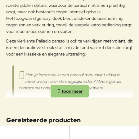
oppervlakken met een zachte doek
roestvrijstalen details, waardoor de parasol niet alleen prachtig
en met water of neutrale
oogt, maar ook bestand is tegen intensief gebruik.
reinigingsmiddelen te reinigen. De
Het hoogwaardige acryl doek biedt uitstekende bescherming
Aluminium
langdurige en continue
tegen zon en verkleuring, terwijl de soepele katrolbediening zorgt
blootstelling aan intense uv-
voor moeiteloos openen en sluiten.
straling of aan erg lage
temperaturen kunnen de originele
Deze vierkante Palladio parasol is ook te verkrijgen
met volant,
dit
eigenschappen van de mooie
is een decoratieve strook stof langs de rand van het doek die zorgt
gekleurde polyestercoating
voor een klassieke en elegante uitstraling.
worden aangetast. We raden aan
om de producten wanneer ze
lange tijd niet gebruikt worden of
Heb je interesse in een parasol met volant of wil je
in de winter te reinigen en op een
meer weten over de mogelijkheden? Neem gerust
beschermde plek op te bergen of
contact met ons op voor advies of maatwerk!
af te dekken met de parasolhoes.
Rond verkrijgbaar in vier afmetingen
:
Ø250cm
,
Ø300cm
,
Ø350cm
en
Ø400cm
.
Gerelateerde producten
Vierkant verkrijgbaar in vier armetingen:
200x200cm
,
300x300cm
,
350x350cm
en
400x400cm
.
Als laatste ook nog verkrijgbaar als rechthoekige