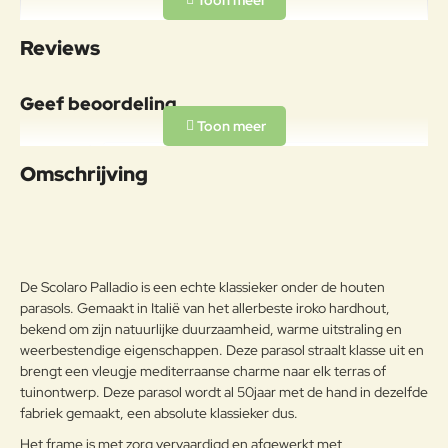
Afmetingen:
Specificaties
300x400mDoorloophoogte:
Reviews
240cm Gewicht: 26kg
Materiaal
Geef beoordeling
Aluminiumlegeringen,
buitengewoon geschikt voor de
Uw naam:
koude verwerking en gieten, op
Omschrijving
Aluminium
passende wijze behandeld om de
weersomstandigheden te
Opmerkin
weerstaan en met poeder gelakt.
g:
Onderhoudsadvies
De Scolaro Palladio is een echte klassieker onder de houten
Om het product lange tijd in
parasols. Gemaakt in Italië van het allerbeste iroko hardhout,
uitstekende staat te houden, raden
Note:
HTML-code wordt niet vertaald!
bekend om zijn natuurlijke duurzaamheid, warme uitstraling en
we aan om het correct en
weerbestendige eigenschappen. Deze parasol straalt klasse uit en
Waarderin
regelmatig te reinigen. Verricht de
Slecht
Goed
Waardering:
brengt een vleugje mediterraanse charme naar elk terras of
g:
reiniging vaker op plaatsen die
tuinontwerp. Deze parasol wordt al 50jaar met de hand in dezelfde
door een grote vochtigheid of een
fabriek gemaakt, een absolute klassieker dus.
zeeklimaat worden gekenmerkt.
Verder
Het wordt aanbevolen om de
Het frame is met zorg vervaardigd en afgewerkt met