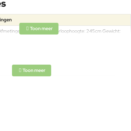
es
tingen
Afmetingen: 400x400mDoorloophoogte: 245cm Gewicht:
30kg
Aluminiumlegeringen, buitengewoon geschikt voor de koude
verwerking en gieten, op passende wijze behandeld om de
weersomstandigheden te weerstaan en met poeder gelakt.
Om het product lange tijd in uitstekende staat te houden,
raden we aan om het correct en regelmatig te reinigen.
Verricht de reiniging vaker op plaatsen die door een grote
vochtigheid of een zeeklimaat worden gekenmerkt. Het wordt
aanbevolen om de oppervlakken met een zachte doek en met
L-code wordt niet vertaald!
water of neutrale reinigingsmiddelen te reinigen. De langdurige