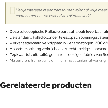
Heb je interesse in een parasol met volant of wil je m
contact met ons op voor advies of maatwerk!
Deze telescopische Palladio parasol is ook leverbaar al
De standaard Palladio zonder telescopisch openingssysteem
Vierkant standaard verkrijgbaar in vier armetingen:
200x2
Als laatste ook nog verkrijgbaar als rechthoekige standaard
Topkwaliteit uit Italië
: gemaakt in de eigen fabriek van Sco
Materialen:
frame van aluminium met titanium afwerking, 
Kleuren:
deze afmeting is standaard beschikbaar met een 
Ongevoelig voor zout water en uv-degradatie.
Slim openings- en sluitsysteem
: met weinig kracht in en u
Gerelateerde producten
Exclusief hoes:
Een hoogwaardige parasolhoes kan bij de o
Duurzaam, weerbestendig en onderhoudsvriendelijk.
Let op: de
prijs is exclusief parasolvoet
. Vergeet daarom niet om
ook goed in een al bestaande parasolvoet van een ander merk.