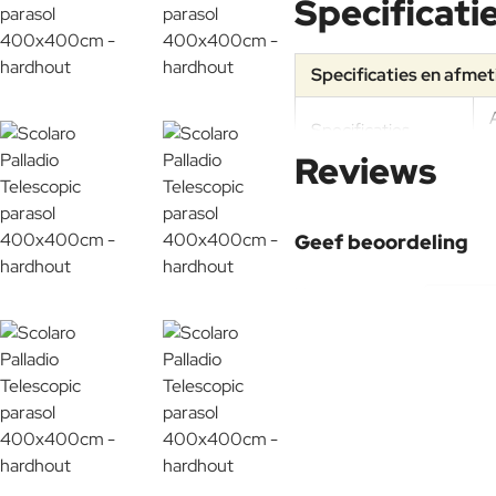
Specificati
Specificaties en afme
Specificaties
Reviews
Materiaal
Geef beoordeling
Aluminium
Uw naam:
Onderhoudsadvies
Opmerking:
Note:
HTM