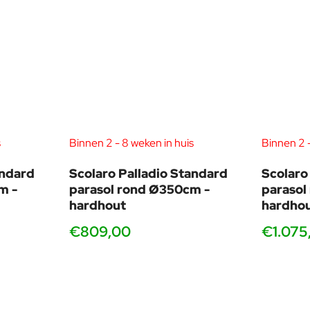
ordacht systeem dat stijl en gemak perfect
s
Binnen 2 - 8 weken in huis
Binnen 2 -
andard
Scolaro Palladio Standard
Scolaro
m -
parasol rond Ø350cm -
parasol
hardhout
hardho
€809,00
€1.075