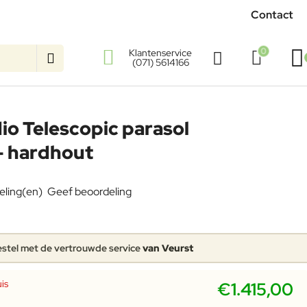
Contact
0
Klantenservice
(071) 5614166
dio Telescopic parasol
 hardhout
eling(en)
Geef beoordeling
stel met de vertrouwde service
van Veurst
is
€1.415,00