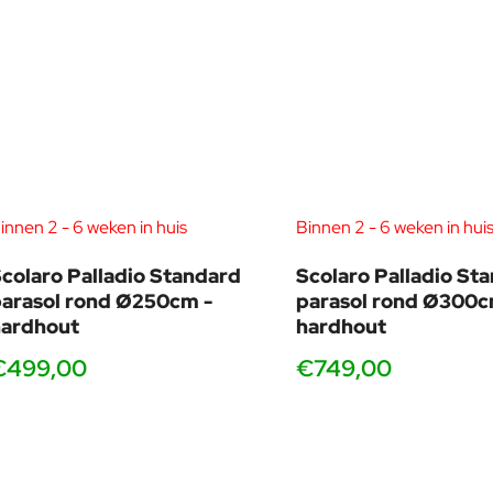
De Palladio Telescopic: Italiaanse elegantie met een do
combineert.
innen 2 - 6 weken in huis
Binnen 2 - 6 weken in hui
colaro Palladio Standard
Scolaro Palladio St
arasol rond Ø250cm -
parasol rond Ø300c
hardhout
hardhout
€499,00
€749,00