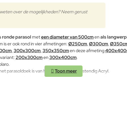
eer weten over de mogelijkheden? Neem gerust
s ronde parasol
met
een diameter van 500cm
en
als langwerp
 is er ook rond in vier afmetingen:
Ø250cm
,
Ø300cm
,
Ø350c
00cm
,
300x300cm
,
350x350cm
en deze afmeting
400x400
 variant:
200x300cm
en
300x400cm
.
laro.
het parasoldoek is van hoogwaardig UV-bestendig Acryl.
ecru kleurig doek, andere kleuren hebben een meerprijs, voor m
it te klappen.
pties worden geselcteerd.
 in de opties ook de juiste voet te selecteren, zodat je parasol alt