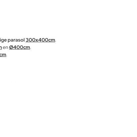
ige parasol
300x400cm
.
m
en
Ø400cm
.
cm
.
aatwerk kunt u contact opnemen.
ijd stevig staat. De diameter van de paal is 5,8cm, dit past vaak