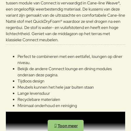
tussen module van Connect is vervaardigd in Cane-line Weave®,
Note:
HTML-code wordt niet vertaald!
een ongelooflijk weerbestendig materiaal. De kussens van deze
Waarderin
Slecht
Goed
variant zijn gemaakt van de ultrazachte en comfortabele Cane-line
Waardering:
g:
Natté stof met QuickDryFoam® waardoor ze snel drogen na een
regenbui. De stof is water- en vuilafstotend en heeft een hoge
Verder
lichtechtheid. Geniet van de middagzon op het terras met
klassieke Connect meubelen.
Perfect te combineren met een eettafel, loungen op diner
niveau.
Bekijk de andere Connect lounge en dining modules
onderaan deze pagina.
Tijdloos design
Meubels kunnen het hele jaar buiten staan
Lange levensduur
Recyclebare materialen
Minimaal onderhoud en reiniging