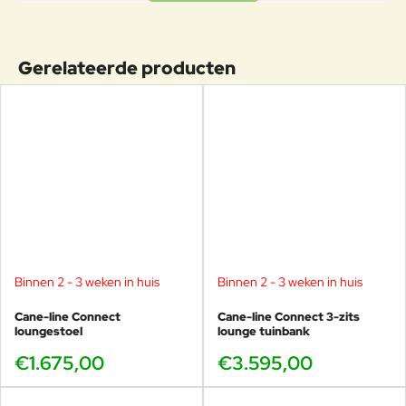
Gerelateerde producten
Cane-line ontwerpteam
Bij Cane-line is comfort de kernwaarde voor goed design en wij
geloven in de optimale mix tussen esthetiek en functionaliteit.
Binnen 2 - 3 weken in huis
Binnen 2 - 3 weken in huis
Ons interne ontwerpteam werkt elke dag met dit in gedachten om
een ​​optimale collectie te creëren met unieke producten die
Cane-line Connect
Cane-line Connect 3-zits
waarde toevoegen aan uw leven en uw leven comfortabeler
loungestoel
lounge tuinbank
maken. Het ontwerpteam van Cane-line werkt ook nauw samen
€1.675,00
€3.595,00
met onze externe ontwerpers.