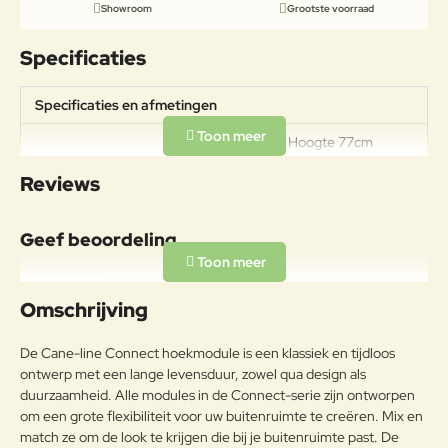
Showroom
Grootste voorraad
Specificaties
Specificaties en afmetingen
Breedte 77cm Hoogte 77cm
Specificaties
Diepte 77cm Zithoogte incl.
Reviews
kussen 48cm
Geef beoordeling
Uw naam:
Omschrijving
Opmerkin
De Cane-line Connect hoekmodule is een klassiek en tijdloos
g:
ontwerp met een lange levensduur, zowel qua design als
duurzaamheid. Alle modules in de Connect-serie zijn ontworpen
om een ​​grote flexibiliteit voor uw buitenruimte te creëren. Mix en
match ze om de look te krijgen die bij je buitenruimte past. De