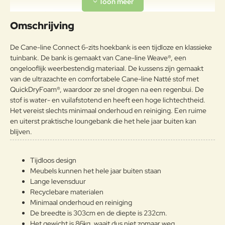
Uw naam:
Omschrijving
Opmerkin
De Cane-line Connect 6-zits hoekbank is een tijdloze en klassieke
g:
tuinbank. De bank is gemaakt van Cane-line Weave®, een
ongelooflijk weerbestendig materiaal. De kussens zijn gemaakt
van de ultrazachte en comfortabele Cane-line Natté stof met
QuickDryFoam®, waardoor ze snel drogen na een regenbui. De
stof is water- en vuilafstotend en heeft een hoge lichtechtheid.
Note:
HTML-code wordt niet vertaald!
Het vereist slechts minimaal onderhoud en reiniging. Een ruime
Waarderin
Slecht
Goed
en uiterst praktische loungebank die het hele jaar buiten kan
Waardering:
g:
blijven.
Verder
Tijdloos design
Meubels kunnen het hele jaar buiten staan
Lange levensduur
Recyclebare materialen
Minimaal onderhoud en reiniging
De breedte is 303cm en de diepte is 232cm.
Het gewicht is 86kg, waait dus niet zomaar weg.