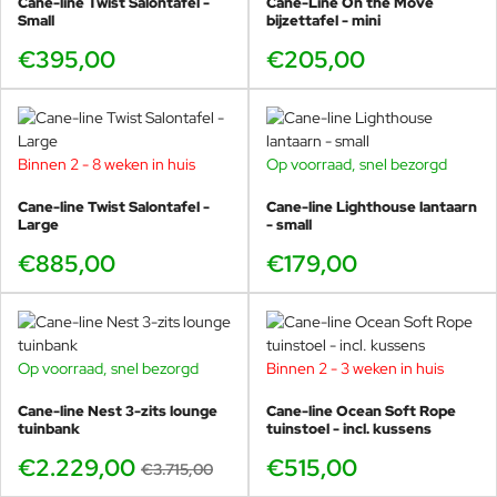
Cane-line Twist Salontafel -
Cane-Line On the Move
Small
bijzettafel - mini
€395,00
€205,00
Binnen 2 - 8 weken in huis
Op voorraad, snel bezorgd
Cane-line Twist Salontafel -
Cane-line Lighthouse lantaarn
Large
- small
€885,00
€179,00
Op voorraad, snel bezorgd
Binnen 2 - 3 weken in huis
-40%
Cane-line Nest 3-zits lounge
Cane-line Ocean Soft Rope
tuinbank
tuinstoel - incl. kussens
€2.229,00
€515,00
€3.715,00