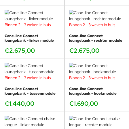
Bij Cane-line is comfort de kernwaarde voor goed design en wij
geloven in de optimale mix tussen esthetiek en functionaliteit.
Ons interne ontwerpteam werkt elke dag met dit in gedachten om
een ​​optimale collectie te creëren met unieke producten die
Binnen 2 - 3 weken in huis
Binnen 2 - 3 weken in huis
waarde toevoegen aan uw leven en uw leven comfortabeler
maken. Het ontwerpteam van Cane-line werkt ook nauw samen
Cane-line Connect
Cane-line Connect
met onze externe ontwerpers.
loungebank - linker module
loungebank - rechter module
€2.675,00
€2.675,00
Binnen 2 - 3 weken in huis
Binnen 2 - 3 weken in huis
Cane-line Connect
Cane-line Connect
loungebank - tussenmodule
loungebank - hoekmodule
€1.440,00
€1.690,00