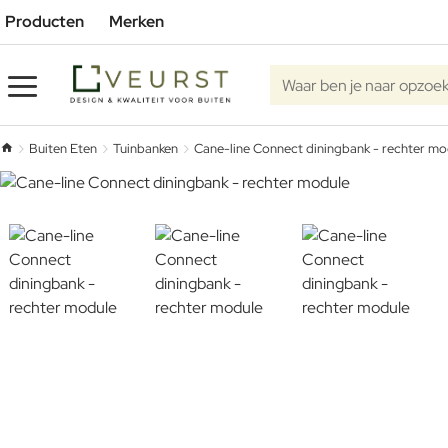
Producten
Merken
Waar ben je naar opzoe
Buiten Eten
Tuinbanken
Cane-line Connect diningbank - rechter mo
home