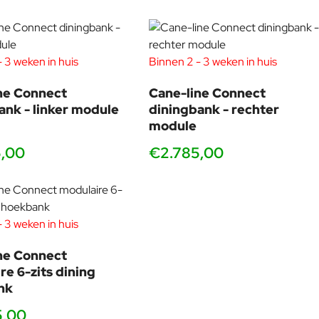
ns interne ontwerpteam werkt elke dag met dit in gedachten om
. Het ontwerpteam van Cane-line werkt ook nauw samen met onze
 3 weken in huis
Binnen 2 - 3 weken in huis
ne Connect
Cane-line Connect
ank - linker module
diningbank - rechter
module
5,00
€2.785,00
 3 weken in huis
ne Connect
re 6-zits dining
nk
5,00