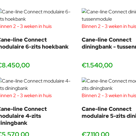
Bij Cane-line is comfort de kernwaarde voor goed design en wij g
een ​​optimale collectie te creëren met unieke producten die 
innen 2 - 3 weken in huis
Binnen 2 - 3 weken in hui
externe ontwerpers.
ane-line Connect
Cane-line Connect
odulaire 6-zits hoekbank
diningbank - tusse
€8.450,00
€1.540,00
innen 2 - 3 weken in huis
Binnen 2 - 3 weken in hui
ane-line Connect
Cane-line Connect
odulaire 4-zits
modulaire 5-zits di
iningbank
€5.570,00
€7.110,00