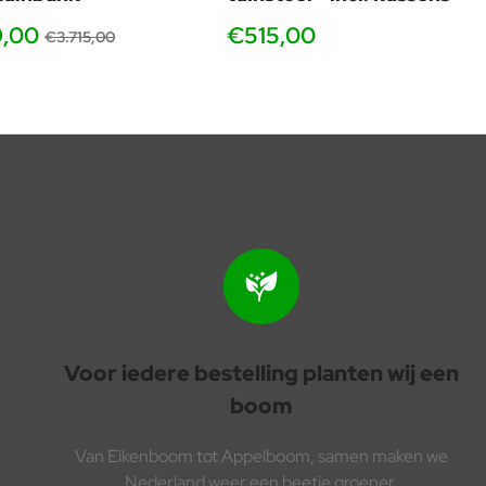
9,00
€515,00
€3.715,00
Voor iedere bestelling planten wij een
boom
Van Eikenboom tot Appelboom, samen maken we
Nederland weer een beetje groener.