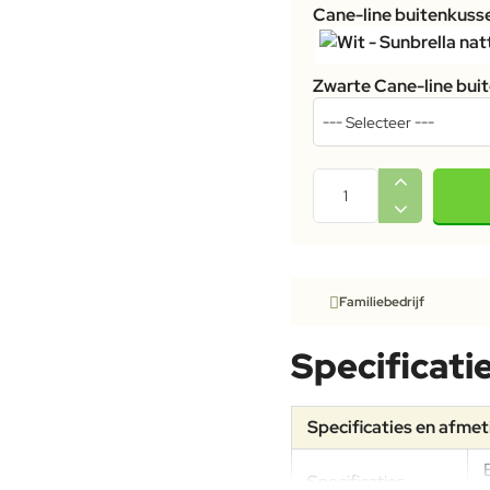
Cane-line buitenkuss
Zwarte Cane-line bui
Familiebedrijf
Specificati
Specificaties en afme
Specificaties