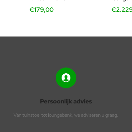
€179,00
€2.22
Persoonlijk advies
Van tuinstoel tot loungebank, we adviseren u graag.