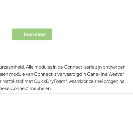
kussen 48cm
uurzaamheid. Alle modules in de Connect-serie zijn ontworpen
e tussen module van Connect is vervaardigd in Cane-line Weave®,
ine Natté stof met QuickDryFoam® waardoor ze snel drogen na
assieke Connect meubelen.
L-code wordt niet vertaald!
Goed