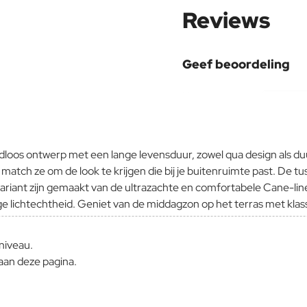
Reviews
Geef beoordeling
Uw naam:
Opmerking:
ijdloos ontwerp met een lange levensduur, zowel qua design als d
 en match ze om de look te krijgen die bij je buitenruimte past. D
variant zijn gemaakt van de ultrazachte en comfortabele Cane-l
oge lichtechtheid. Geniet van de middagzon op het terras met kl
Note:
HTM
Waardering:
Slecht
Waardering:
niveau.
aan deze pagina.
Verder