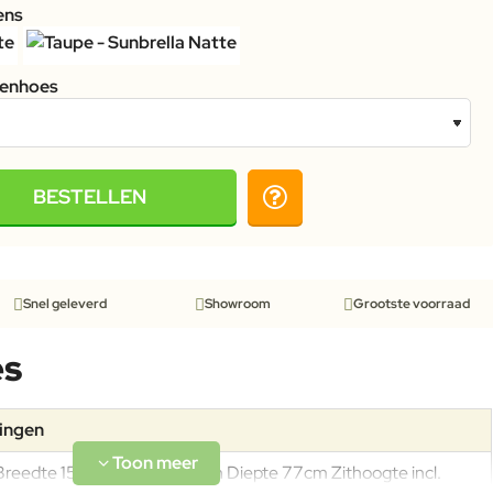
ens
tenhoes
BESTELLEN
Snel geleverd
Showroom
Grootste voorraad
es
tingen
Breedte 153cm Hoogte 77cm Diepte 77cm Zithoogte incl.