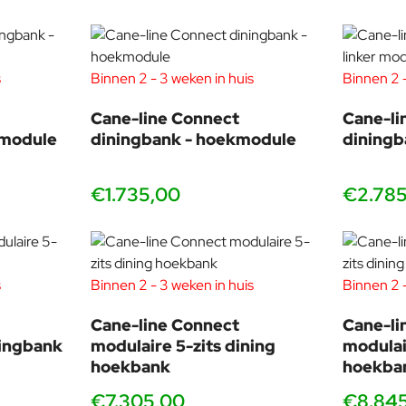
Cane-line ontwerpteam
eloven in de optimale mix tussen esthetiek en functionaliteit. O
waarde toevoegen aan uw leven en uw leven comfortabeler maken
s
Binnen 2 - 3 weken in huis
Binnen 2 -
Cane-line Connect
Cane-li
nmodule
diningbank - hoekmodule
diningb
€1.735,00
€2.78
s
Binnen 2 - 3 weken in huis
Binnen 2 -
Cane-line Connect
Cane-li
ningbank
modulaire 5-zits dining
modulai
hoekbank
hoekba
€7.305,00
€8.84