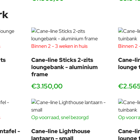
rk
s
Binnen 2 - 3 weken in huis
Binnen 2 -
ts
Cane-line Sticks 2-zits
Cane-li
loungebank - aluminium
lounge 
frame
€3.150,00
€2.56
s
Op voorraad, snel bezorgd
Op voorra
ntafel -
Cane-line Lighthouse
Cane-li
lantaarn - small
lounge 