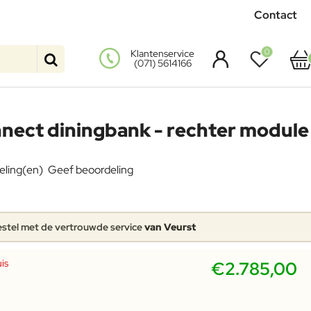
Contact
0
Klantenservice
(071) 5614166
nect diningbank - rechter module
eling(en)
Geef beoordeling
stel met de vertrouwde service
van Veurst
is
€2.785,00