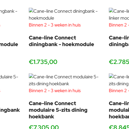
s
Binnen 2 - 3 weken in huis
Binnen 2 -
Cane-line Connect
Cane-li
nmodule
diningbank - hoekmodule
diningb
€1.735,00
€2.78
s
Binnen 2 - 3 weken in huis
Binnen 2 -
Cane-line Connect
Cane-li
ningbank
modulaire 5-zits dining
modulai
hoekbank
hoekba
€7.305,00
€8.84