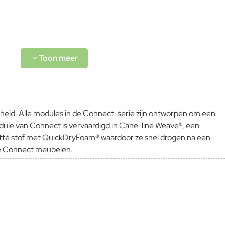
Zitdiepte 66.5cm
eid. Alle modules in de Connect-serie zijn ontworpen om een ​​
 module van Connect is vervaardigd in Cane-line Weave®, een
Natté stof met QuickDryFoam® waardoor ze snel drogen na een
eke Connect meubelen.
L-code wordt niet vertaald!
Goed