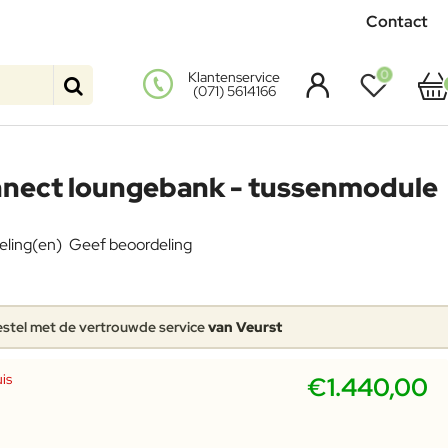
Contact
0
Klantenservice
(071) 5614166
nnect loungebank - tussenmodule
eling(en)
Geef beoordeling
stel met de vertrouwde service
van Veurst
is
€1.440,00