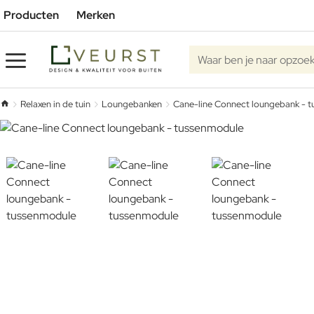
Producten
Merken
Waar ben je naar opzoe
Relaxen in de tuin
Loungebanken
Cane-line Connect loungebank - 
home