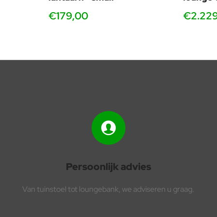
€179,00
€2.22
Persoonlijk advies
Van tuinstoel tot loungebank, we adviseren u graag.