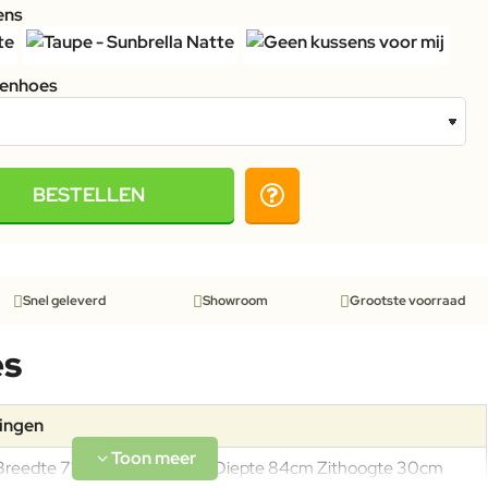
ens
tenhoes
BESTELLEN
Snel geleverd
Showroom
Grootste voorraad
es
tingen
Breedte 71cm Hoogte 64cm Diepte 84cm Zithoogte 30cm