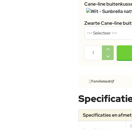
Cane-line buitenkuss
Zwarte Cane-line bui
Familiebedrijf
Specificati
Specificaties en afme
Specificaties