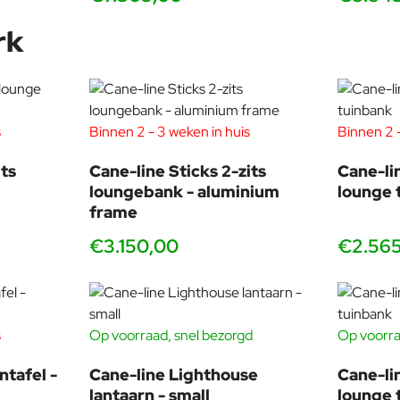
rk
s
Binnen 2 - 3 weken in huis
Binnen 2 -
ts
Cane-line Sticks 2-zits
Cane-li
loungebank - aluminium
lounge 
frame
€3.150,00
€2.56
s
Op voorraad, snel bezorgd
Op voorra
ntafel -
Cane-line Lighthouse
Cane-li
lantaarn - small
lounge 