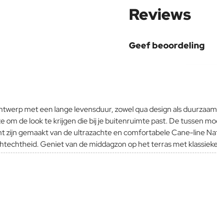
Reviews
Geef beoordeling
Uw naam:
Opmerking:
ntwerp met een lange levensduur, zowel qua design als duurzaamh
 ze om de look te krijgen die bij je buitenruimte past. De tussen
ant zijn gemaakt van de ultrazachte en comfortabele Cane-line 
lichtechtheid. Geniet van de middagzon op het terras met klassi
Note:
HTM
Waardering:
Slecht
Waardering:
Verder