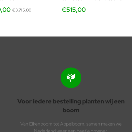
9,00
€515,00
€3.715,00
Voor iedere bestelling planten wij een
boom
Van Eikenboom tot Appelboom, samen maken we
Nederland weer een beetje groener.