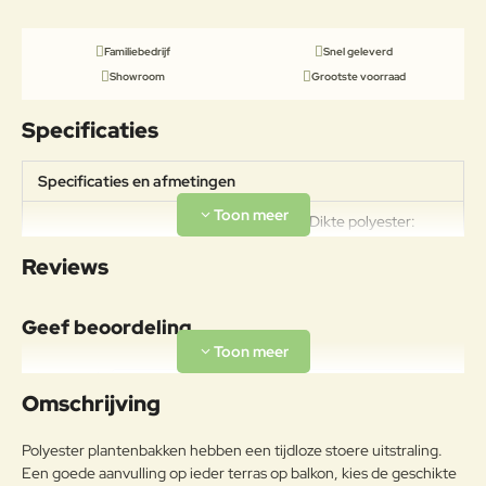
Familiebedrijf
Snel geleverd
Showroom
Grootste voorraad
Specificaties
Specificaties en afmetingen
Gewicht: 19kg Dikte polyester:
Specificaties
3mm Polyester door en door
Reviews
gekleurd
Geef beoordeling
Uw naam:
Omschrijving
Opmerkin
Polyester plantenbakken hebben een tijdloze stoere uitstraling.
g:
Een goede aanvulling op ieder terras op balkon, kies de geschikte