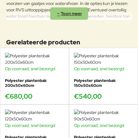
voorzien van gaatjes voor waterafvoer. In de opties kun je kiezen
voor RVS uitlooppijpjes, dit is aan te raden. Eventueel overtollig
water loopt hierdoor niet over de bak naar beneden, hierdoor kan
ook geen spoor achterblijven. Indien je kiest voor de RVS
uitlooppijpjes dienen deze zelf gemonteerd te worden, dit gaat
zeer eenvoudig door een gat te boren en het overlooppijpen
Gerelateerde producten
hierin te schuiven, waarna de bak gevuld kan worden.
LET OP! DIT PRODUCT KAN NIET GERETOURNEERD
WORDEN.
Op voorraad, snel bezorgd
Op voorraad, snel bezorgd
Polyester plantenbak
Polyester plantenbak
200x50x60cm
150x50x60cm
€680,00
€540,00
Op voorraad, snel bezorgd
Op voorraad, snel bezorgd
Polyester plantenbak
Polyester plantenbak