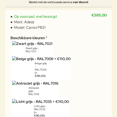
Bestel met de vertrouwde service
van Veurst
€595,00
Op voorraad, snel bezorgd
Merk:
Adezz
Model:
Carrez PB21
Beschikbare kleuren
Zwart grijs -
RAL7021
Beige grijs
-
RAL7006
(+
€110,00)
Antraciet
grijs -
RAL7016
Licht grijs -
RAL7035
(+
€110,00)