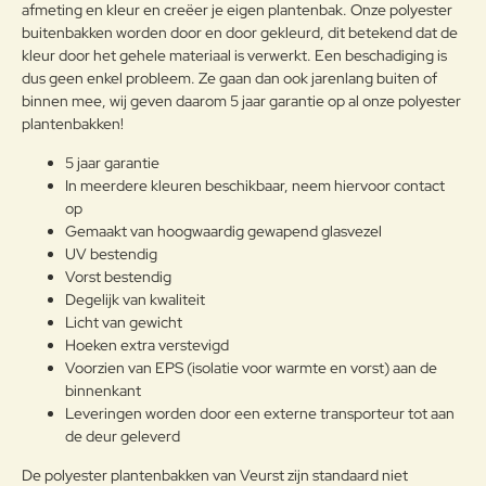
afmeting en kleur en creëer je eigen plantenbak. Onze polyester
buitenbakken worden door en door gekleurd, dit betekend dat de
kleur door het gehele materiaal is verwerkt. Een beschadiging is
dus geen enkel probleem. Ze gaan dan ook jarenlang buiten of
Note:
HTML-code wordt niet vertaald!
binnen mee, wij geven daarom 5 jaar garantie op al onze polyester
Waarderin
Slecht
Goed
plantenbakken!
Waardering:
g:
5 jaar garantie
In meerdere kleuren beschikbaar, neem hiervoor contact
Verder
op
Gemaakt van hoogwaardig gewapend glasvezel
UV bestendig
Vorst bestendig
Degelijk van kwaliteit
Licht van gewicht
Hoeken extra verstevigd
Voorzien van EPS (isolatie voor warmte en vorst) aan de
binnenkant
Leveringen worden door een externe transporteur tot aan
de deur geleverd
De polyester plantenbakken van Veurst zijn standaard niet