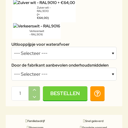
Zuiver wit -
RAL9010
(+
€64,00)
Verkeerswit
- RAL9016
Uitlooppijpje voor waterafvoer
Door de fabrikant aanbevolen onderhoudsmiddelen
BESTELLEN
Familiebedrijf
Snel geleverd
Showroom
Grootste voorraad