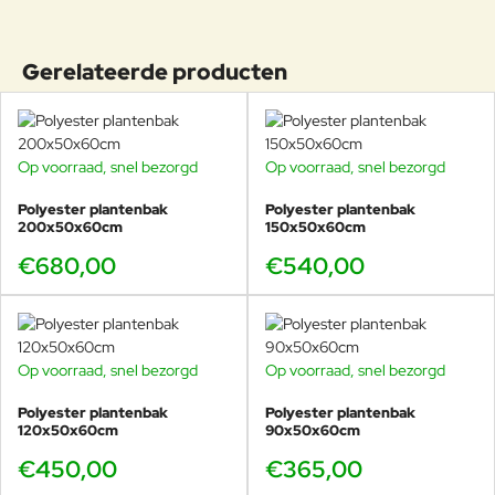
voorzien van gaatjes voor waterafvoer. In de opties kun je kiezen
voor RVS uitlooppijpjes, dit is aan te raden. Eventueel overtollig
water loopt hierdoor niet over de bak naar beneden, hierdoor kan
Gerelateerde producten
ook geen spoor achterblijven. Indien je kiest voor de RVS
uitlooppijpjes dienen deze zelf gemonteerd te worden, dit gaat
zeer eenvoudig door een gat te boren en het overlooppijpen
hierin te schuiven, waarna de bak gevuld kan worden.
Op voorraad, snel bezorgd
Op voorraad, snel bezorgd
LET OP! DIT PRODUCT KAN NIET GERETOURNEERD
WORDEN.
Polyester plantenbak
Polyester plantenbak
200x50x60cm
150x50x60cm
€680,00
€540,00
Op voorraad, snel bezorgd
Op voorraad, snel bezorgd
Polyester plantenbak
Polyester plantenbak
120x50x60cm
90x50x60cm
€450,00
€365,00