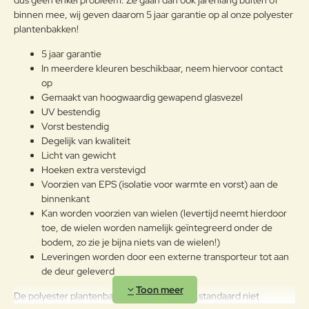
dus geen enkel probleem. Ze gaan dan ook jarenlang buiten of
Note:
HTML-code wordt niet vertaald!
binnen mee, wij geven daarom 5 jaar garantie op al onze polyester
Waarderin
Slecht
Goed
plantenbakken!
Waardering:
g:
5 jaar garantie
In meerdere kleuren beschikbaar, neem hiervoor contact
Verder
op
Gemaakt van hoogwaardig gewapend glasvezel
UV bestendig
Vorst bestendig
Degelijk van kwaliteit
Licht van gewicht
Hoeken extra verstevigd
Voorzien van EPS (isolatie voor warmte en vorst) aan de
binnenkant
Kan worden voorzien van wielen (levertijd neemt hierdoor
toe, de wielen worden namelijk geïntegreerd onder de
bodem, zo zie je bijna niets van de wielen!)
Leveringen worden door een externe transporteur tot aan
de deur geleverd
De polyester plantenbakken van Veurst zijn standaard niet