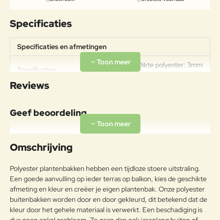
Specificaties
Specificaties en afmetingen
Gewicht: 11kg Dikte polyester: 3mm
Specificaties
Polyester door en door gekleurd
Reviews
Geef beoordeling
Uw naam:
Omschrijving
Opmerkin
Polyester plantenbakken hebben een tijdloze stoere uitstraling.
g:
Een goede aanvulling op ieder terras op balkon, kies de geschikte
afmeting en kleur en creëer je eigen plantenbak. Onze polyester
buitenbakken worden door en door gekleurd, dit betekend dat de
kleur door het gehele materiaal is verwerkt. Een beschadiging is