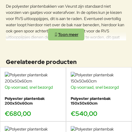
De polyester plantenbakken van Veurst zijn standaard niet
voorzien van gaatjes voor waterafvoer. In de opties kun je kiezen
voor RVS uitlooppijpjes, dit is aan te raden. Eventueel overtollig
water loopt hierdoor niet over de bak naar beneden, hierdoor kan
ook geen spoor achterblijven. Indien je kiest voor de RVS
uitlooppijpjes dienen deze zelf gemonteerd te worden, dit gaat
zeer eenvoudig door een gat te boren en het overlooppijpen
hierin te schuiven, waarna de bak gevuld kan worden.
LET OP! DIT PRODUCT KAN NIET GERETOURNEERD
Gerelateerde producten
WORDEN.
Op voorraad, snel bezorgd
Op voorraad, snel bezorgd
Polyester plantenbak
Polyester plantenbak
200x50x60cm
150x50x60cm
€680,00
€540,00