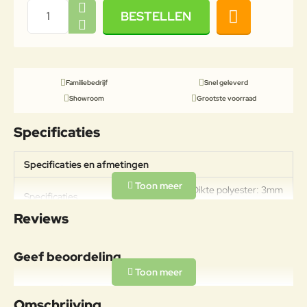
BESTELLEN
Familiebedrijf
Snel geleverd
Showroom
Grootste voorraad
Specificaties
Specificaties en afmetingen
Gewicht: 11kg Dikte polyester: 3mm
Specificaties
Polyester door en door gekleurd
Reviews
Geef beoordeling
Uw naam:
Omschrijving