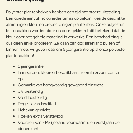
Opmerkin
Polyester plantenbakken hebben een tijdloze stoere uitstraling.
g:
Een goede aanvulling op ieder terras op balkon, kies de geschikte
afmeting en kleur en creëer je eigen plantenbak. Onze polyester
buitenbakken worden door en door gekleurd, dit betekend dat de
kleur door het gehele materiaal is verwerkt. Een beschadiging is
dus geen enkel probleem. Ze gaan dan ook jarenlang buiten of
Note:
HTML-code wordt niet vertaald!
binnen mee, wij geven daarom 5 jaar garantie op al onze polyester
Waarderin
Slecht
Goed
plantenbakken!
Waardering:
g:
5 jaar garantie
In meerdere kleuren beschikbaar, neem hiervoor contact
Verder
op
Gemaakt van hoogwaardig gewapend glasvezel
UV bestendig
Vorst bestendig
Degelijk van kwaliteit
Licht van gewicht
Hoeken extra verstevigd
Voorzien van EPS (isolatie voor warmte en vorst) aan de
binnenkant