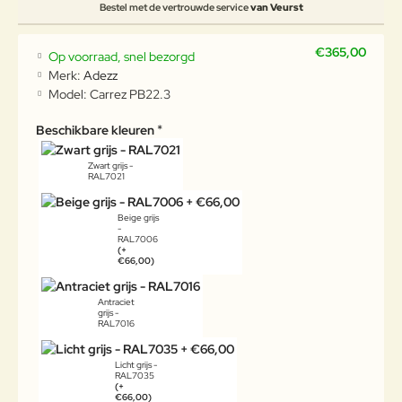
Bestel met de vertrouwde service
van Veurst
€365,00
Op voorraad, snel bezorgd
Merk:
Adezz
Model:
Carrez PB22.3
Beschikbare kleuren
Zwart grijs -
RAL7021
Beige grijs
-
RAL7006
(+
€66,00)
Antraciet
grijs -
RAL7016
Licht grijs -
RAL7035
(+
€66,00)